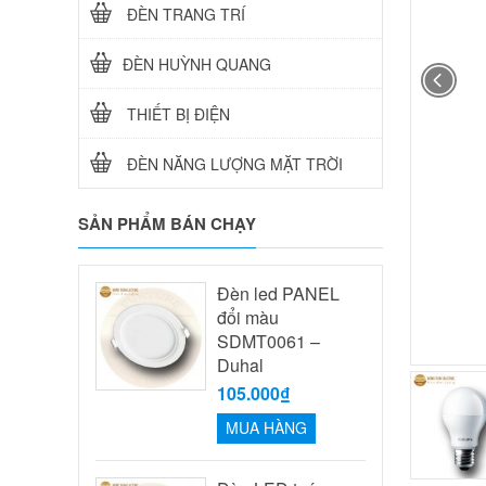
ĐÈN TRANG TRÍ
ĐÈN HUỲNH QUANG
THIẾT BỊ ĐIỆN
ĐÈN NĂNG LƯỢNG MẶT TRỜI
SẢN PHẨM BÁN CHẠY
Đèn led PANEL
đổi màu
SDMT0061 –
Duhal
105.000₫
MUA HÀNG