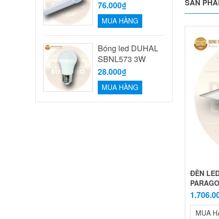
SẢN PHẨ
76.000₫
MUA HÀNG
Bóng led DUHAL
SBNL573 3W
28.000₫
MUA HÀNG
ĐÈN LED
PARAG
1.706.0
MUA H