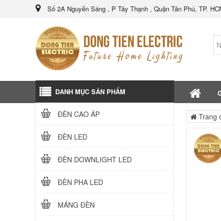
Số 2A Nguyễn Sáng , P Tây Thạnh , Quận Tân Phú, TP. H
DANH MỤC SẢN PHẨM
G
ĐÈN CAO ÁP
Trang 
ĐÈN LED
ĐÈN DOWNLIGHT LED
ĐÈN PHA LED
MÁNG ĐÈN