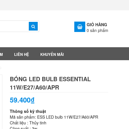
GIỎ HÀNG
0
sản phẩm
ẨM
LIÊN HỆ
KHUYẾN MÃI
BÓNG LED BULB ESSENTIAL
11W/E27/A60/APR
59.400₫
Thông số kỹ thuật
Mã sản phẩm: ESS LED bulb 11W/E27/A60/APR
Chất liệu : Thủy tinh
Công suất : 3w