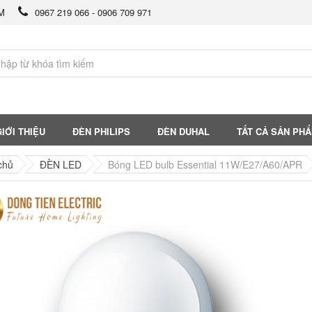
CM
0967 219 066 - 0906 709 971
IỚI THIỆU
ĐÈN PHILIPS
ĐÈN DUHAL
TẤT CẢ SẢN PH
chủ
ĐÈN LED
Bóng LED bulb Essential 11W/E27/A60/APR