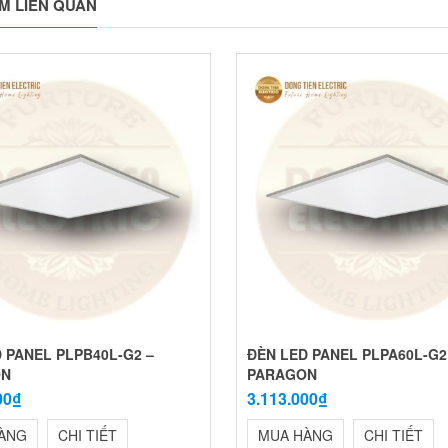
M LIÊN QUAN
 PANEL PLPB40L-G2 –
ĐÈN LED PANEL PLPA60L-G2
ON
PARAGON
00₫
3.113.000₫
ÀNG
CHI TIẾT
MUA HÀNG
CHI TIẾT