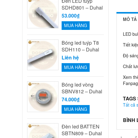
Đèn LED tuýp
SDHD801 – Duhal
53.000₫
MÔ TẢ
MUA HÀNG
LED bu
Bóng led tuýp T8
Tiết ki
SDH110 – Duhal
Độ sáng
Liên hệ
Chất lư
MUA HÀNG
Xem th
Fanpage
Bóng led vòng
SBNV812 – Duhal
TAGS
74.000₫
Tất cả
MUA HÀNG
BÌNH
Đèn led BATTEN
SBTN809 – Duhal