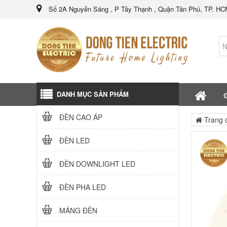
Số 2A Nguyễn Sáng , P Tây Thạnh , Quận Tân Phú, TP. H
DANH MỤC SẢN PHẨM
G
ĐÈN CAO ÁP
Trang 
ĐÈN LED
ĐÈN DOWNLIGHT LED
ĐÈN PHA LED
MÁNG ĐÈN