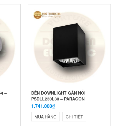
4 –
ĐÈN DOWNLIGHT GẮN NỔI
PSDLL230L30 – PARAGON
1.741.000₫
MUA HÀNG
CHI TIẾT