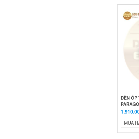
ĐÈN ỐP 
PARAG
1.910.0
MUA H