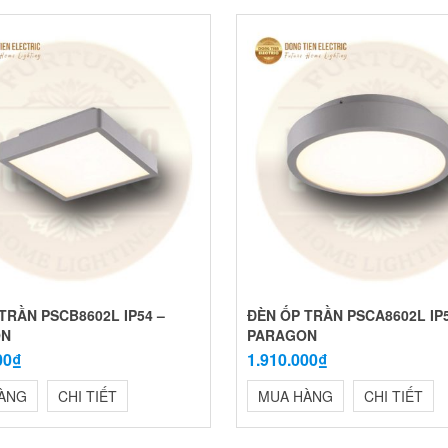
TRẦN PSCB8602L IP54 –
ĐÈN ỐP TRẦN PSCA8602L IP5
ON
PARAGON
00₫
1.910.000₫
ÀNG
CHI TIẾT
MUA HÀNG
CHI TIẾT