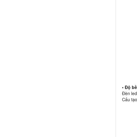
• Độ b
Đèn led 
Cấu tạo