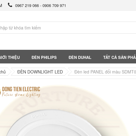
CM
0967 219 066 - 0906 709 971
IỚI THIỆU
ĐÈN PHILIPS
ĐÈN DUHAL
TẤT CẢ SẢN PH
chủ
ĐÈN DOWNLIGHT LED
Đèn led PANEL đổi màu SDMT0