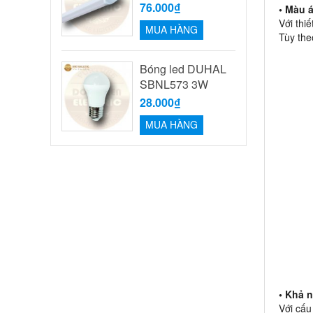
76.000₫
• Màu 
Với thi
MUA HÀNG
Tùy the
Bóng led DUHAL
SBNL573 3W
28.000₫
MUA HÀNG
• Khả n
Với cấu