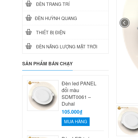
ĐÈN TRANG TRÍ
ĐÈN HUỲNH QUANG
THIẾT BỊ ĐIỆN
ĐÈN NĂNG LƯỢNG MẶT TRỜI
SẢN PHẨM BÁN CHẠY
Đèn led PANEL
đổi màu
SDMT0061 –
Duhal
105.000₫
MUA HÀNG