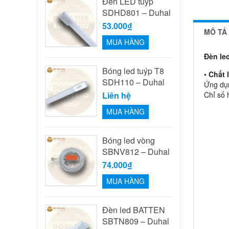
Đèn LED tuýp
SDHD801 – Duhal
53.000₫
MÔ TẢ
MUA HÀNG
Đèn le
Bóng led tuýp T8
•
Chất 
SDH110 – Duhal
Ứng dụn
Liên hệ
Chỉ số 
MUA HÀNG
Bóng led vòng
SBNV812 – Duhal
74.000₫
MUA HÀNG
Đèn led BATTEN
SBTN809 – Duhal