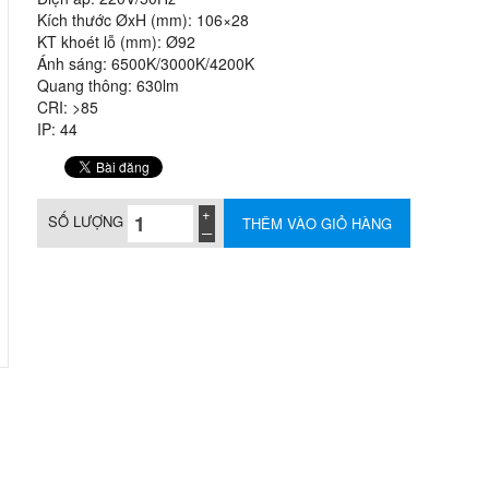
Kích thước ØxH (mm): 106×28
KT khoét lỗ (mm): Ø92
Ánh sáng: 6500K/3000K/4200K
Quang thông: 630lm
CRI: >85
IP: 44
SỐ LƯỢNG
THÊM VÀO GIỎ HÀNG