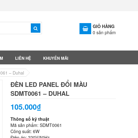
GIỎ HÀNG
0
sản phẩm
ẨM
LIÊN HỆ
KHUYẾN MÃI
061 – Duhal
ĐÈN LED PANEL ĐỔI MÀU
SDMT0061 – DUHAL
105.000₫
Thông số kỹ thuật
Mã sản phẩm: SDMT0061
Công suất: 6W
Điện áp: 220V/50Hz