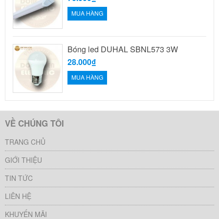
MUA HÀNG
Bóng led DUHAL SBNL573 3W
28.000₫
MUA HÀNG
VỀ CHÚNG TÔI
TRANG CHỦ
GIỚI THIỆU
TIN TỨC
LIÊN HỆ
KHUYẾN MÃI