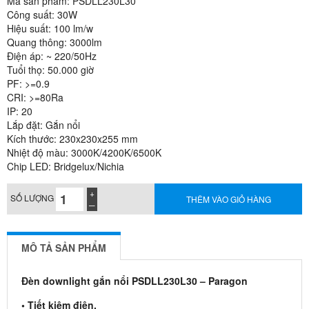
Mã sản phẩm: PSDLL230L30
Công suất: 30W
Hiệu suất: 100 lm/w
Quang thông: 3000lm
Điện áp: ~ 220/50Hz
Tuổi thọ: 50.000 giờ
PF: >=0.9
CRI: >=80Ra
IP: 20
Lắp đặt: Gắn nổi
Kích thước: 230x230x255 mm
Nhiệt độ màu: 3000K/4200K/6500K
Chip LED: Bridgelux/Nichia
SỐ LƯỢNG
THÊM VÀO GIỎ HÀNG
MÔ TẢ SẢN PHẨM
Đèn downlight gắn nổi PSDLL230L30 – Paragon
• Tiết kiệm điện.