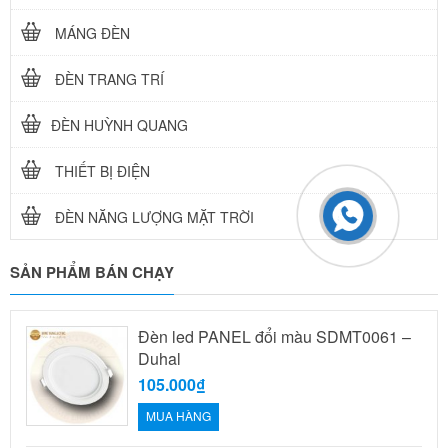
MÁNG ĐÈN
ĐÈN TRANG TRÍ
ĐÈN HUỲNH QUANG
THIẾT BỊ ĐIỆN
ĐÈN NĂNG LƯỢNG MẶT TRỜI
SẢN PHẨM BÁN CHẠY
Đèn led PANEL đổi màu SDMT0061 –
Duhal
105.000₫
MUA HÀNG