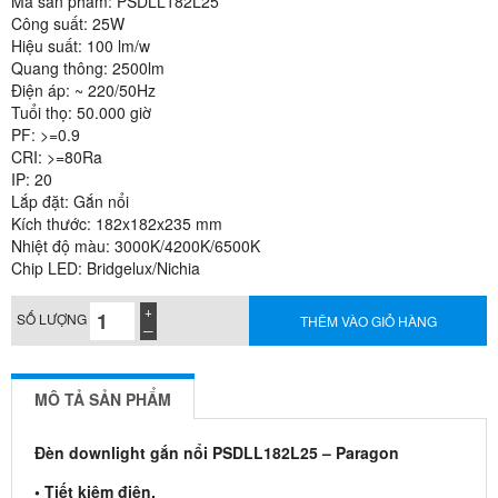
Mã sản phẩm: PSDLL182L25
Công suất: 25W
Hiệu suất: 100 lm/w
Quang thông: 2500lm
Điện áp: ~ 220/50Hz
Tuổi thọ: 50.000 giờ
PF: >=0.9
CRI: >=80Ra
IP: 20
Lắp đặt: Gắn nổi
Kích thước: 182x182x235 mm
Nhiệt độ màu: 3000K/4200K/6500K
Chip LED: Bridgelux/Nichia
SỐ LƯỢNG
THÊM VÀO GIỎ HÀNG
MÔ TẢ SẢN PHẨM
Đèn downlight gắn nổi PSDLL182L25 – Paragon
• Tiết kiệm điện.