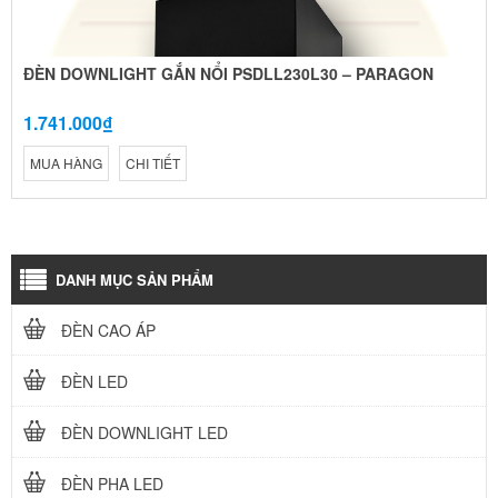
ĐÈN DOWNLIGHT GẮN NỔI PSDLL230L30 – PARAGON
1.741.000₫
MUA HÀNG
CHI TIẾT
DANH MỤC SẢN PHẨM
ĐÈN CAO ÁP
ĐÈN LED
ĐÈN DOWNLIGHT LED
ĐÈN PHA LED