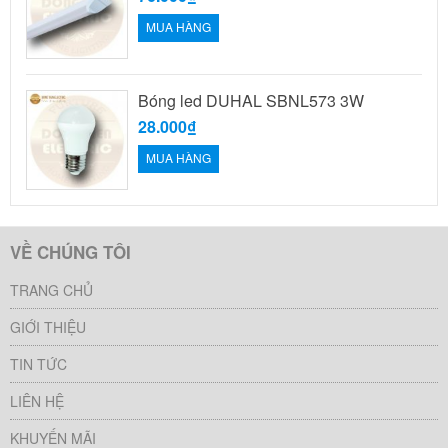
MUA HÀNG
Bóng led DUHAL SBNL573 3W
28.000₫
MUA HÀNG
VỀ CHÚNG TÔI
TRANG CHỦ
GIỚI THIỆU
TIN TỨC
LIÊN HỆ
KHUYẾN MÃI