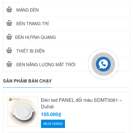
MÁNG ĐÈN
ĐÈN TRANG TRÍ
ĐÈN HUỲNH QUANG
THIẾT BỊ ĐIỆN
ĐÈN NĂNG LƯỢNG MẶT TRỜI
SẢN PHẨM BÁN CHẠY
Đèn led PANEL đổi màu SDMT0061 –
Duhal
105.000₫
MUA HÀNG