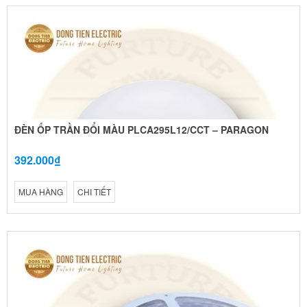
ĐÈN ỐP TRẦN ĐỔI MÀU PLCA295L12/CCT – PARAGON
392.000₫
MUA HÀNG
CHI TIẾT