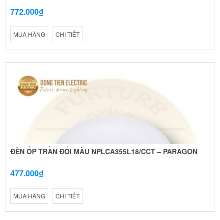
772.000₫
MUA HÀNG
CHI TIẾT
ĐÈN ỐP TRẦN ĐỔI MÀU NPLCA355L18/CCT – PARAGON
477.000₫
MUA HÀNG
CHI TIẾT