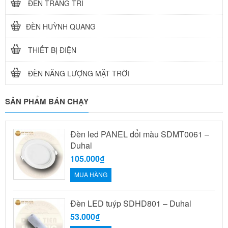
ĐÈN TRANG TRÍ
ĐÈN HUỲNH QUANG
THIẾT BỊ ĐIỆN
ĐÈN NĂNG LƯỢNG MẶT TRỜI
SẢN PHẨM BÁN CHẠY
Đèn led PANEL đổi màu SDMT0061 –
Duhal
105.000₫
MUA HÀNG
Đèn LED tuýp SDHD801 – Duhal
53.000₫