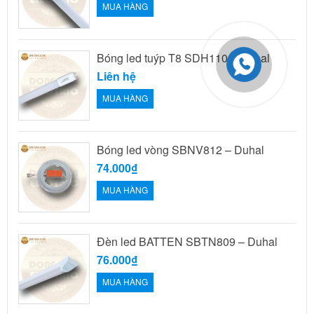
MUA HÀNG
Bóng led tuýp T8 SDH110 – Duhal
Liên hệ
MUA HÀNG
Bóng led vòng SBNV812 – Duhal
74.000₫
MUA HÀNG
Đèn led BATTEN SBTN809 – Duhal
76.000₫
MUA HÀNG