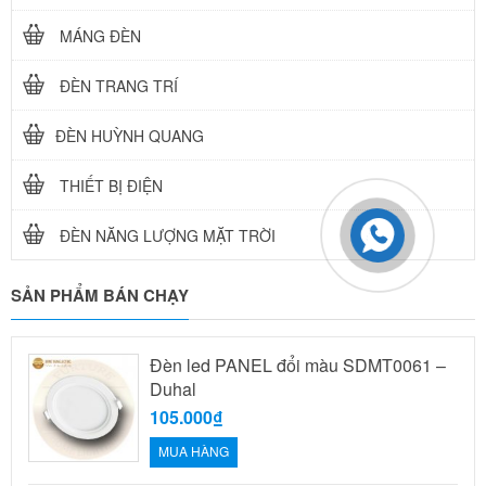
MÁNG ĐÈN
ĐÈN TRANG TRÍ
ĐÈN HUỲNH QUANG
THIẾT BỊ ĐIỆN
ĐÈN NĂNG LƯỢNG MẶT TRỜI
SẢN PHẨM BÁN CHẠY
Đèn led PANEL đổi màu SDMT0061 –
Duhal
105.000₫
MUA HÀNG