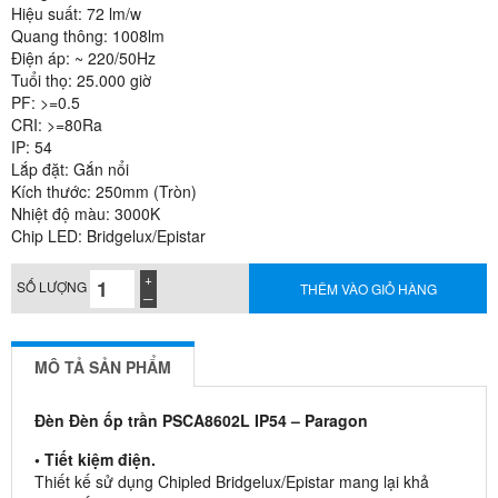
Hiệu suất: 72 lm/w
Quang thông: 1008lm
Điện áp: ~ 220/50Hz
Tuổi thọ: 25.000 giờ
PF: >=0.5
CRI: >=80Ra
IP: 54
Lắp đặt: Gắn nổi
Kích thước: 250mm (Tròn)
Nhiệt độ màu: 3000K
Chip LED: Bridgelux/Epistar
SỐ LƯỢNG
THÊM VÀO GIỎ HÀNG
MÔ TẢ SẢN PHẨM
Đèn Đèn ốp trần PSCA8602L IP54 – Paragon
• Tiết kiệm điện.
Thiết kế sử dụng Chipled Bridgelux/Epistar mang lại khả