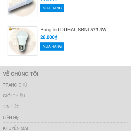
MUA HÀNG
Bóng led DUHAL SBNL573 3W
28.000₫
MUA HÀNG
VỀ CHÚNG TÔI
TRANG CHỦ
GIỚI THIỆU
TIN TỨC
LIÊN HỆ
KHUYẾN MÃI