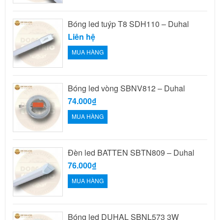
Bóng led tuýp T8 SDH110 – Duhal
Liên hệ
MUA HÀNG
Bóng led vòng SBNV812 – Duhal
74.000₫
MUA HÀNG
Đèn led BATTEN SBTN809 – Duhal
76.000₫
MUA HÀNG
Bóng led DUHAL SBNL573 3W