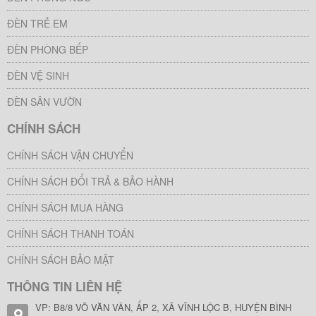
ĐÈN TRẺ EM
ĐÈN PHÒNG BẾP
ĐÈN VỆ SINH
ĐÈN SÂN VƯỜN
CHÍNH SÁCH
CHÍNH SÁCH VẬN CHUYỂN
CHÍNH SÁCH ĐỔI TRẢ & BẢO HÀNH
CHÍNH SÁCH MUA HÀNG
CHÍNH SÁCH THANH TOÁN
CHÍNH SÁCH BẢO MẬT
THÔNG TIN LIÊN HỆ
VP: B8/8 VÕ VĂN VÂN, ẤP 2, XÃ VĨNH LỘC B, HUYỆN BÌNH