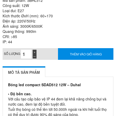
Mã sản phẩm: SBHL512
Công suất: 12W
Loại đui: E27
Kích thước ØxH (mm): 60×170
Điện áp: 220V/50Hz
Ánh sáng: 3000K/6500K
Quang thông: 990lm
CRI: >85
IP: 44
SỐ LƯỢNG
THÊM VÀO GIỎ HÀNG
MÔ TẢ SẢN PHẨM
Bóng led compact SDAD512 12W – Duhal
• Độ bền cao.
Với cấu tạo cấp bảo vệ IP 44 đem lại khả năng chống bụi và
nước cao, đem lại độ bền tuyệt đối.
Tuổi thọ bóng có thể lên tới 50.000h ngoài ra khi hết tuổi thọ
có thể duy trì được 90% độ sáng của bóng.