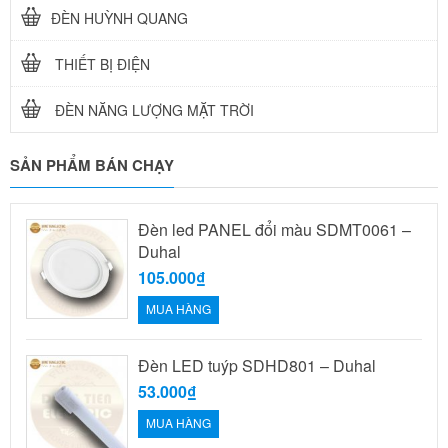
ĐÈN HUỲNH QUANG
THIẾT BỊ ĐIỆN
ĐÈN NĂNG LƯỢNG MẶT TRỜI
SẢN PHẨM BÁN CHẠY
Đèn led PANEL đổi màu SDMT0061 –
Duhal
105.000₫
MUA HÀNG
Đèn LED tuýp SDHD801 – Duhal
53.000₫
MUA HÀNG