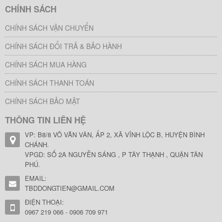
CHÍNH SÁCH
CHÍNH SÁCH VẬN CHUYỂN
CHÍNH SÁCH ĐỔI TRẢ & BẢO HÀNH
CHÍNH SÁCH MUA HÀNG
CHÍNH SÁCH THANH TOÁN
CHÍNH SÁCH BẢO MẬT
THÔNG TIN LIÊN HỆ
VP: B8/8 VÕ VĂN VÂN, ẤP 2, XÃ VĨNH LỘC B, HUYỆN BÌNH
CHÁNH.
VPGD: SỐ 2A NGUYỄN SÁNG , P TÂY THẠNH , QUẬN TÂN
PHÚ.
EMAIL:
TBDDONGTIEN@GMAIL.COM
ĐIỆN THOẠI:
0967 219 066 - 0906 709 971