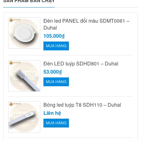
SẢN PHẨM BÁN CHẠY
Đèn led PANEL đổi màu SDMT0061 –
Duhal
105.000₫
MUA HÀNG
Đèn LED tuýp SDHD801 – Duhal
53.000₫
MUA HÀNG
Bóng led tuýp T8 SDH110 – Duhal
Liên hệ
MUA HÀNG