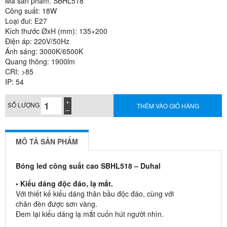
Mã sản phẩm: SBHL518
Công suất: 18W
Loại đui: E27
Kích thước ØxH (mm): 135×200
Điện áp: 220V/50Hz
Ánh sáng: 3000K/6500K
Quang thông: 1900lm
CRI: >85
IP: 54
SỐ LƯỢNG
THÊM VÀO GIỎ HÀNG
MÔ TẢ SẢN PHẨM
Bóng led công suất cao SBHL518 – Duhal
• Kiểu dáng độc đáo, lạ mắt.
Với thiết kế kiểu dáng thân bầu độc đáo, cùng với
chân đèn được sơn vàng.
Đem lại kiểu dáng lạ mắt cuốn hút người nhìn.