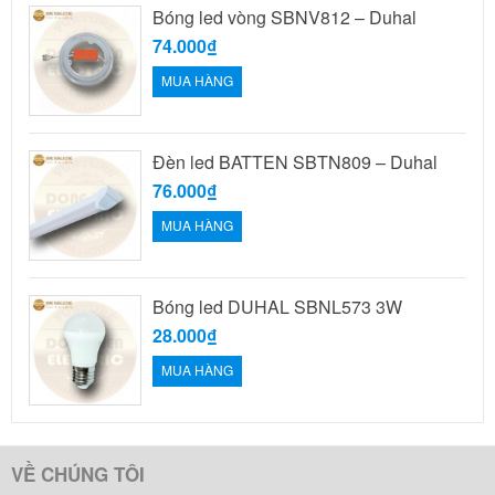
Bóng led vòng SBNV812 – Duhal
74.000₫
MUA HÀNG
Đèn led BATTEN SBTN809 – Duhal
76.000₫
MUA HÀNG
Bóng led DUHAL SBNL573 3W
28.000₫
MUA HÀNG
VỀ CHÚNG TÔI