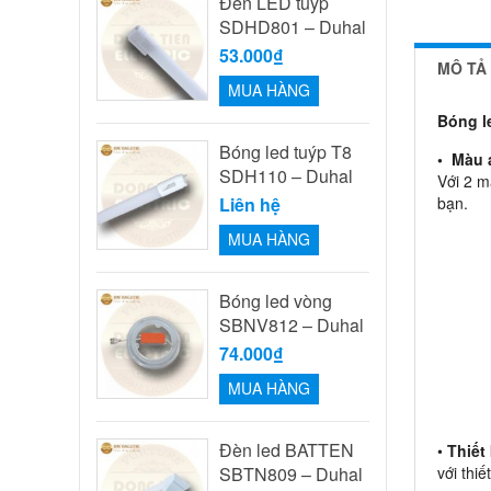
Đèn LED tuýp
SDHD801 – Duhal
53.000₫
MÔ TẢ
MUA HÀNG
Bóng l
Bóng led tuýp T8
• Màu 
SDH110 – Duhal
Với 2 m
Liên hệ
bạn.
MUA HÀNG
Bóng led vòng
SBNV812 – Duhal
74.000₫
MUA HÀNG
Đèn led BATTEN
•
Thiết 
SBTN809 – Duhal
với thi