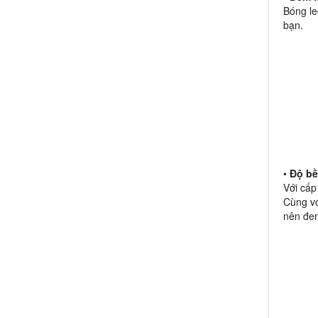
Bóng le
bạn.
•
Độ bề
Với cấp
Cùng vớ
nên đem