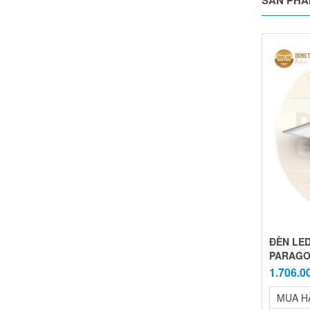
ĐÈN LED
PARAG
1.706.0
MUA H