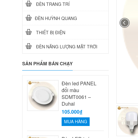
ĐÈN TRANG TRÍ
ĐÈN HUỲNH QUANG
THIẾT BỊ ĐIỆN
ĐÈN NĂNG LƯỢNG MẶT TRỜI
SẢN PHẨM BÁN CHẠY
Đèn led PANEL
đổi màu
SDMT0061 –
Duhal
105.000₫
MUA HÀNG