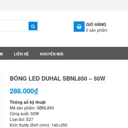
GIỎ HÀNG
0
sản phẩm
ẨM
LIÊN HỆ
KHUYẾN MÃI
BÓNG LED DUHAL SBNL850 – 50W
288.000₫
Thông số kỹ thuật
Mã sản phẩm: SBNL850
Công suất: 50W
Loại đui: E27
Kích thước ØxH (mm): 140×250