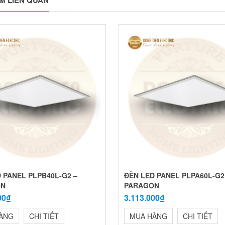
 PANEL PLPB40L-G2 –
ĐÈN LED PANEL PLPA60L-G2
ON
PARAGON
00₫
3.113.000₫
ÀNG
CHI TIẾT
MUA HÀNG
CHI TIẾT