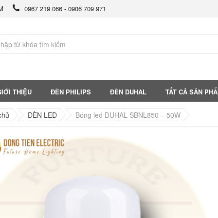
CM
0967 219 066 - 0906 709 971
IỚI THIỆU
ĐÈN PHILIPS
ĐÈN DUHAL
TẤT CẢ SẢN PH
chủ
ĐÈN LED
Bóng led DUHAL SBNL850 – 50W