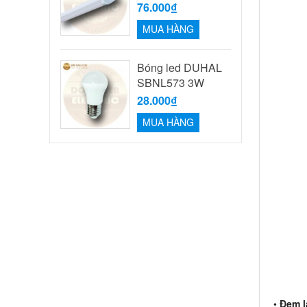
76.000₫
MUA HÀNG
Bóng led DUHAL
SBNL573 3W
28.000₫
MUA HÀNG
•
Đem l