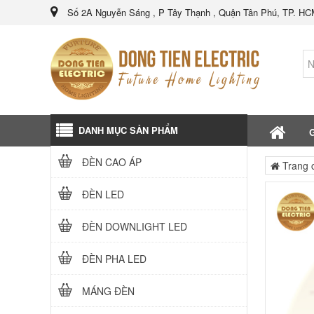
Số 2A Nguyễn Sáng , P Tây Thạnh , Quận Tân Phú, TP. H
DANH MỤC SẢN PHẨM
G
ĐÈN CAO ÁP
Trang 
ĐÈN LED
ĐÈN DOWNLIGHT LED
ĐÈN PHA LED
MÁNG ĐÈN