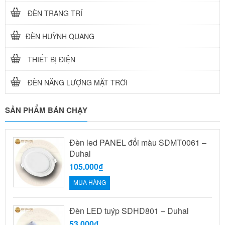
ĐÈN TRANG TRÍ
ĐÈN HUỲNH QUANG
THIẾT BỊ ĐIỆN
ĐÈN NĂNG LƯỢNG MẶT TRỜI
SẢN PHẨM BÁN CHẠY
Đèn led PANEL đổi màu SDMT0061 –
Duhal
105.000₫
MUA HÀNG
Đèn LED tuýp SDHD801 – Duhal
53.000₫