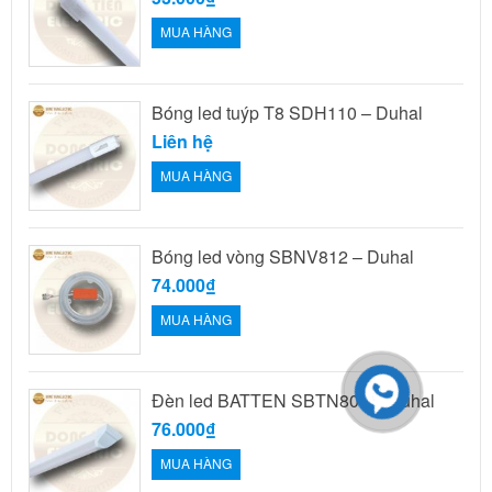
MUA HÀNG
Bóng led tuýp T8 SDH110 – Duhal
Liên hệ
MUA HÀNG
Bóng led vòng SBNV812 – Duhal
74.000₫
MUA HÀNG
Đèn led BATTEN SBTN809 – Duhal
76.000₫
MUA HÀNG