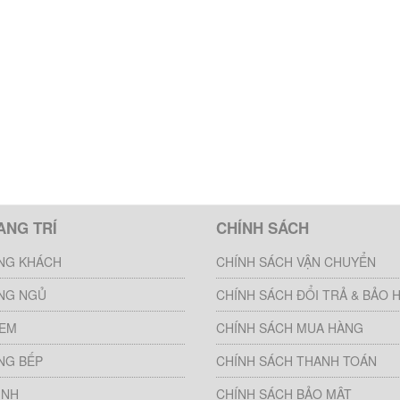
ANG TRÍ
CHÍNH SÁCH
NG KHÁCH
CHÍNH SÁCH VẬN CHUYỂN
NG NGỦ
CHÍNH SÁCH ĐỔI TRẢ & BẢO 
 EM
CHÍNH SÁCH MUA HÀNG
NG BẾP
CHÍNH SÁCH THANH TOÁN
INH
CHÍNH SÁCH BẢO MẬT