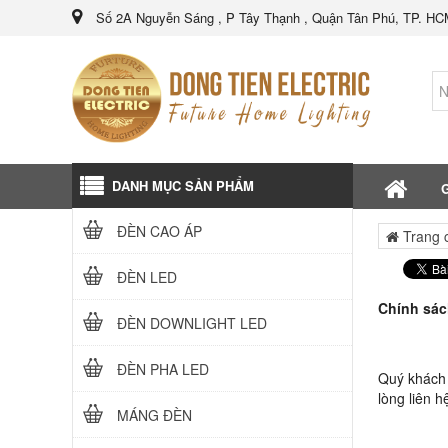
Số 2A Nguyễn Sáng , P Tây Thạnh , Quận Tân Phú, TP. H
DANH MỤC SẢN PHẨM
G
ĐÈN CAO ÁP
Trang 
ĐÈN LED
Chính sá
ĐÈN DOWNLIGHT LED
ĐÈN PHA LED
Quý khách 
lòng liên h
MÁNG ĐÈN