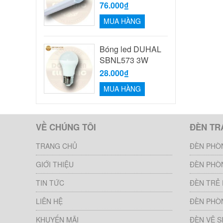
76.000₫
MUA HÀNG
Bóng led DUHAL
SBNL573 3W
28.000₫
MUA HÀNG
VỀ CHÚNG TÔI
ĐÈN TR
TRANG CHỦ
ĐÈN PHÒ
GIỚI THIỆU
ĐÈN PHÒ
TIN TỨC
ĐÈN TRẺ
LIÊN HỆ
ĐÈN PHÒ
KHUYẾN MÃI
ĐÈN VỆ S