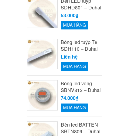
Đèn LED tuýp
SDHD801 – Duhal
53.000₫
MUA HÀNG
Bóng led tuýp T8
SDH110 – Duhal
Liên hệ
MUA HÀNG
Bóng led vòng
SBNV812 – Duhal
74.000₫
MUA HÀNG
Đèn led BATTEN
SBTN809 – Duhal