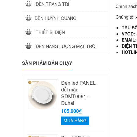
ĐÈN TRANG TRÍ
Chính sách
Chúng tôi 
ĐÈN HUỲNH QUANG
TRỤ SỞ
THIẾT BỊ ĐIỆN
VPGD:
EMAIL
ĐIỆN T
ĐÈN NĂNG LƯỢNG MẶT TRỜI
HOTLI
SẢN PHẨM BÁN CHẠY
Đèn led PANEL
đổi màu
SDMT0061 –
Duhal
105.000₫
MUA HÀNG