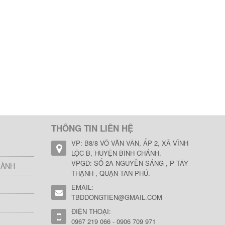
THÔNG TIN LIÊN HỆ
VP: B8/8 VÕ VĂN VÂN, ẤP 2, XÃ VĨNH
LỘC B, HUYỆN BÌNH CHÁNH.
VPGD: SỐ 2A NGUYỄN SÁNG , P TÂY
HÀNH
THẠNH , QUẬN TÂN PHÚ.
EMAIL:
TBDDONGTIEN@GMAIL.COM
ĐIỆN THOẠI:
0967 219 066 - 0906 709 971