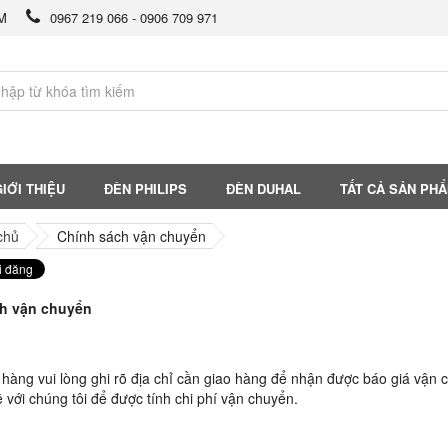
CM
0967 219 066 - 0906 709 971
IỚI THIỆU
ĐÈN PHILIPS
ĐÈN DUHAL
TẤT CẢ SẢN PH
chủ
Chính sách vận chuyển
ch vận chuyển
hàng vui lòng ghi rõ địa chỉ cần giao hàng để nhận được báo giá vận
ệ với chúng tôi để được tính chi phí vận chuyển.