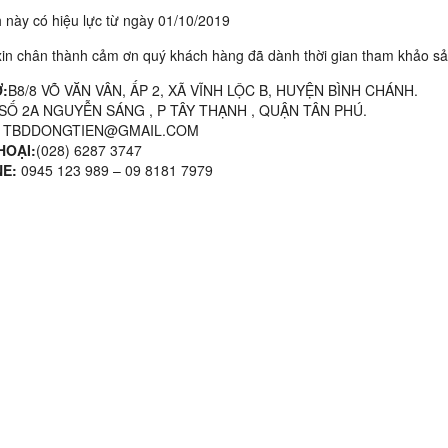
 này có hiệu lực từ ngày 01/10/2019
xin chân thành cảm ơn quý khách hàng đã dành thời gian tham khảo sả
:
B8/8 VÕ VĂN VÂN, ẤP 2, XÃ VĨNH LỘC B, HUYỆN BÌNH CHÁNH.
SỐ 2A NGUYỄN SÁNG , P TÂY THẠNH , QUẬN TÂN PHÚ.
:
TBDDONGTIEN@GMAIL.COM
HOẠI:
(028) 6287 3747
NE:
0945 123 989 – 09 8181 7979