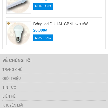
MUA HÀNG
Bóng led DUHAL SBNL573 3W
28.000₫
MUA HÀNG
VỀ CHÚNG TÔI
TRANG CHỦ
GIỚI THIỆU
TIN TỨC
LIÊN HỆ
KHUYẾN MÃI