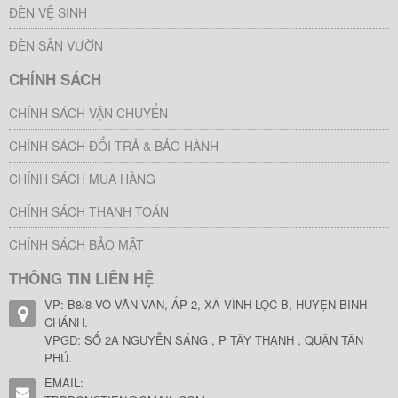
ĐÈN VỆ SINH
ĐÈN SÂN VƯỜN
CHÍNH SÁCH
CHÍNH SÁCH VẬN CHUYỂN
CHÍNH SÁCH ĐỔI TRẢ & BẢO HÀNH
CHÍNH SÁCH MUA HÀNG
CHÍNH SÁCH THANH TOÁN
CHÍNH SÁCH BẢO MẬT
THÔNG TIN LIÊN HỆ
VP: B8/8 VÕ VĂN VÂN, ẤP 2, XÃ VĨNH LỘC B, HUYỆN BÌNH
CHÁNH.
VPGD: SỐ 2A NGUYỄN SÁNG , P TÂY THẠNH , QUẬN TÂN
PHÚ.
EMAIL: