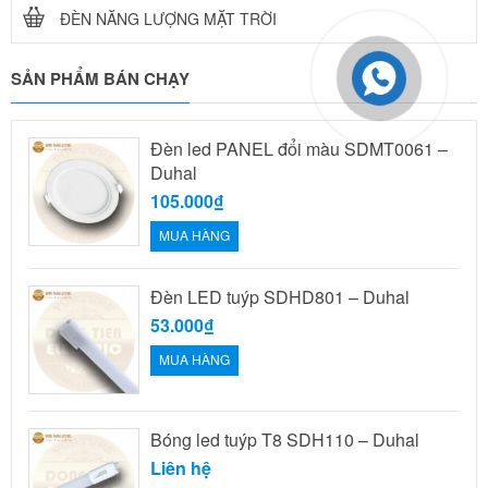
ĐÈN NĂNG LƯỢNG MẶT TRỜI
SẢN PHẨM BÁN CHẠY
Đèn led PANEL đổi màu SDMT0061 –
Duhal
105.000₫
MUA HÀNG
Đèn LED tuýp SDHD801 – Duhal
53.000₫
MUA HÀNG
Bóng led tuýp T8 SDH110 – Duhal
Liên hệ