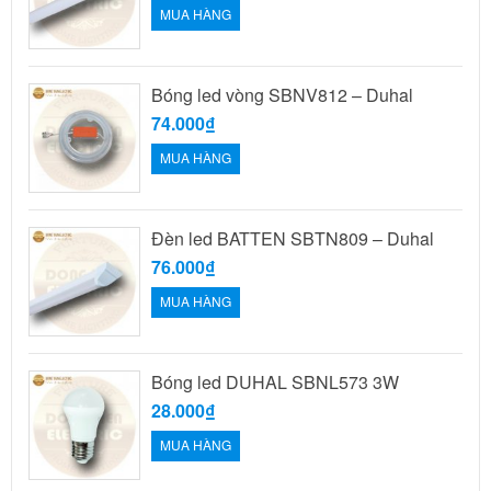
MUA HÀNG
Bóng led vòng SBNV812 – Duhal
74.000₫
MUA HÀNG
Đèn led BATTEN SBTN809 – Duhal
76.000₫
MUA HÀNG
Bóng led DUHAL SBNL573 3W
28.000₫
MUA HÀNG