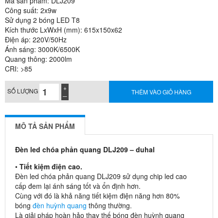
Mã sản phẩm: DLJ209
Công suất: 2x9w
Sử dụng 2 bóng LED T8
Kích thước LxWxH (mm): 615x150x62
Điện áp: 220V/50Hz
Ánh sáng: 3000K/6500K
Quang thông: 2000lm
CRI: >85
SỐ LƯỢNG
THÊM VÀO GIỎ HÀNG
MÔ TẢ SẢN PHẨM
Đèn led chóa phản quang DLJ209 – duhal
•
Tiết kiệm điện cao.
Đèn led chóa phản quang DLJ209 sử dụng chip led cao
cấp đem lại ánh sáng tốt và ổn định hơn.
Cùng với đó là khả năng tiết kiệm điện năng hơn 80%
bóng
đèn huỳnh quang
thông thường.
Là giải pháp hoàn hảo thay thế bóng đèn huỳnh quang