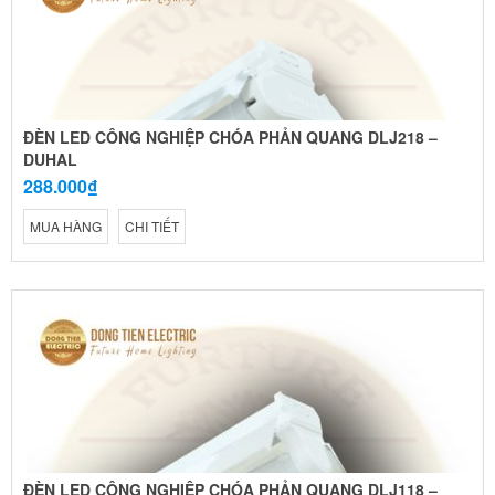
ĐÈN LED CÔNG NGHIỆP CHÓA PHẢN QUANG DLJ218 –
DUHAL
288.000₫
MUA HÀNG
CHI TIẾT
ĐÈN LED CÔNG NGHIỆP CHÓA PHẢN QUANG DLJ118 –