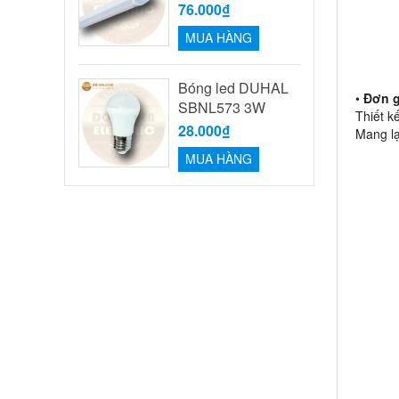
76.000₫
MUA HÀNG
Bóng led DUHAL
•
Đơn g
SBNL573 3W
Thiết k
28.000₫
Mang lạ
MUA HÀNG