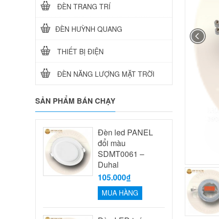
ĐÈN TRANG TRÍ
ĐÈN HUỲNH QUANG
THIẾT BỊ ĐIỆN
ĐÈN NĂNG LƯỢNG MẶT TRỜI
SẢN PHẨM BÁN CHẠY
Đèn led PANEL
đổi màu
SDMT0061 –
Duhal
105.000₫
MUA HÀNG