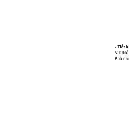
• Tiết 
Với thi
Khả năn