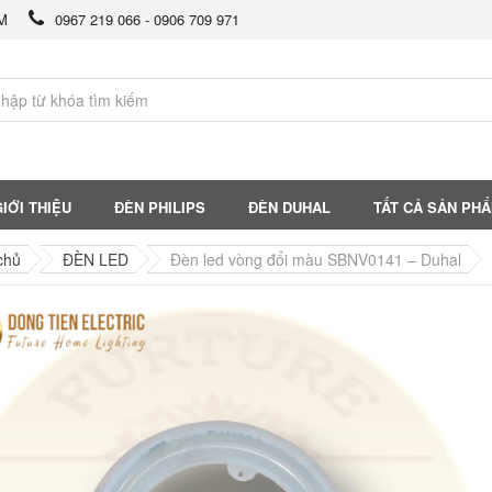
CM
0967 219 066 - 0906 709 971
IỚI THIỆU
ĐÈN PHILIPS
ĐÈN DUHAL
TẤT CẢ SẢN PH
chủ
ĐÈN LED
Đèn led vòng đổi màu SBNV0141 – Duhal