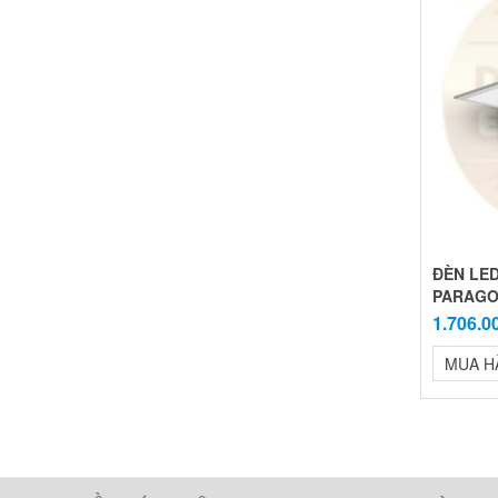
ĐÈN LED
PARAG
1.706.0
MUA H