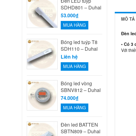
Đèn LED tuýp
SDHD801 – Duhal
53.000₫
MÔ TẢ
MUA HÀNG
Đèn le
Bóng led tuýp T8
• Có 3
SDH110 – Duhal
Với thi
Liên hệ
MUA HÀNG
Bóng led vòng
SBNV812 – Duhal
74.000₫
MUA HÀNG
Đèn led BATTEN
SBTN809 – Duhal