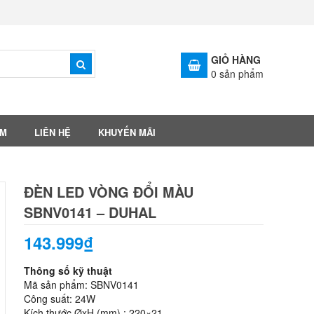
GIỎ HÀNG
0
sản phẩm
ẨM
LIÊN HỆ
KHUYẾN MÃI
ĐÈN LED VÒNG ĐỔI MÀU
SBNV0141 – DUHAL
143.999₫
Thông số kỹ thuật
Mã sản phẩm: SBNV0141
Công suất: 24W
Kích thước ØxH (mm) : 220×21