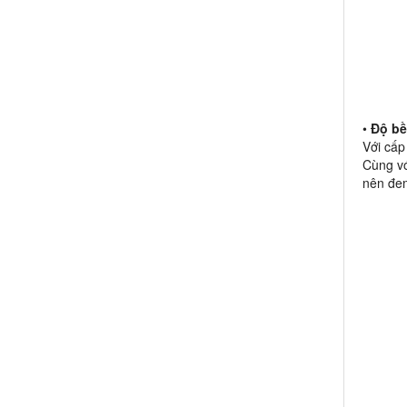
•
Độ bề
Với cấp
Cùng vớ
nên đem