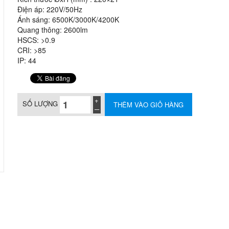
Điện áp: 220V/50Hz
Ánh sáng: 6500K/3000K/4200K
Quang thông: 2600lm
HSCS: >0.9
CRI: >85
IP: 44
SỐ LƯỢNG
THÊM VÀO GIỎ HÀNG