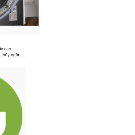
1
c cao.
ì, thủy ngân…