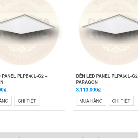
 PANEL PLPB40L-G2 –
ĐÈN LED PANEL PLPA60L-G2
ON
PARAGON
00₫
3.113.000₫
ÀNG
CHI TIẾT
MUA HÀNG
CHI TIẾT