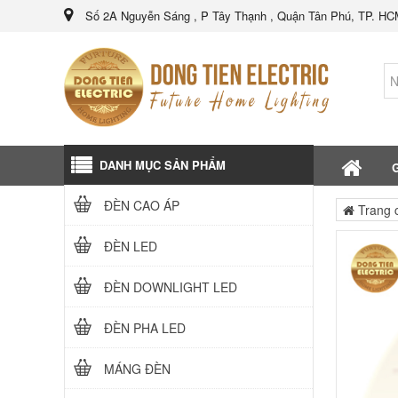
Số 2A Nguyễn Sáng , P Tây Thạnh , Quận Tân Phú, TP. H
DANH MỤC SẢN PHẨM
G
ĐÈN CAO ÁP
Trang 
ĐÈN LED
ĐÈN DOWNLIGHT LED
ĐÈN PHA LED
MÁNG ĐÈN