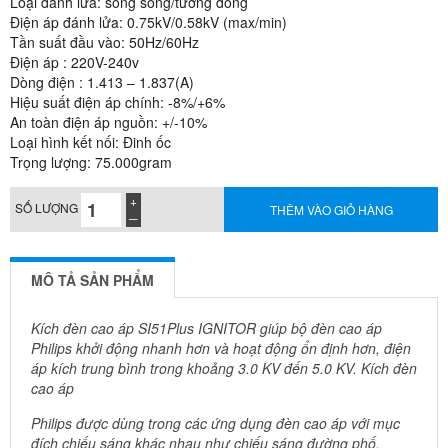
Loại đánh lửa: song song/tương đồng
Điện áp đánh lửa: 0.75kV/0.58kV (max/min)
Tần suất đầu vào: 50Hz/60Hz
Điện áp : 220V-240v
Dòng điện : 1.413 – 1.837(A)
Hiệu suất điện áp chính: -8%/+6%
An toàn điện áp nguồn: +/-10%
Loại hình kết nối: Đinh ốc
Trọng lượng: 75.000gram
SỐ LƯỢNG
THÊM VÀO GIỎ HÀNG
MÔ TẢ SẢN PHẨM
Kích đèn cao áp SI51Plus IGNITOR giúp bộ đèn cao áp
Philips khởi động nhanh hơn và hoạt động ổn định hơn, điện
áp kích trung bình trong khoảng 3.0 KV đến 5.0 KV. Kích đèn
cao áp
Philips được dùng trong các ứng dụng đèn cao áp với mục
đích chiếu sáng khác nhau như chiếu sáng đường phố,