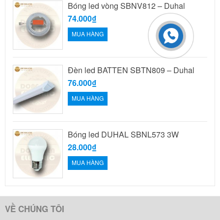
Bóng led vòng SBNV812 – Duhal
74.000₫
MUA HÀNG
Đèn led BATTEN SBTN809 – Duhal
76.000₫
MUA HÀNG
Bóng led DUHAL SBNL573 3W
28.000₫
MUA HÀNG
VỀ CHÚNG TÔI