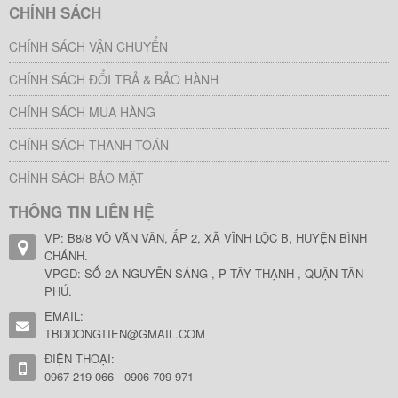
CHÍNH SÁCH
CHÍNH SÁCH VẬN CHUYỂN
CHÍNH SÁCH ĐỔI TRẢ & BẢO HÀNH
CHÍNH SÁCH MUA HÀNG
CHÍNH SÁCH THANH TOÁN
CHÍNH SÁCH BẢO MẬT
THÔNG TIN LIÊN HỆ
VP: B8/8 VÕ VĂN VÂN, ẤP 2, XÃ VĨNH LỘC B, HUYỆN BÌNH
CHÁNH.
VPGD: SỐ 2A NGUYỄN SÁNG , P TÂY THẠNH , QUẬN TÂN
PHÚ.
EMAIL:
TBDDONGTIEN@GMAIL.COM
ĐIỆN THOẠI:
0967 219 066 - 0906 709 971