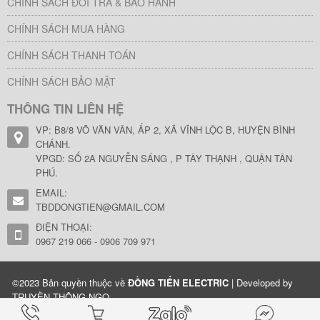
CHÍNH SÁCH ĐỔI TRẢ & BẢO HÀNH
CHÍNH SÁCH MUA HÀNG
CHÍNH SÁCH THANH TOÁN
CHÍNH SÁCH BẢO MẬT
THÔNG TIN LIÊN HỆ
VP: B8/8 VÕ VĂN VÂN, ẤP 2, XÃ VĨNH LỘC B, HUYỆN BÌNH
CHÁNH.
VPGD: SỐ 2A NGUYỄN SÁNG , P TÂY THẠNH , QUẬN TÂN
PHÚ.
EMAIL:
TBDDONGTIEN@GMAIL.COM
ĐIỆN THOẠI:
0967 219 066 - 0906 709 971
©2023 Bản quyền thuộc về
ĐỒNG TIẾN ELECTRIC
| Developed by
TRUYỀN THÔNG NGỌ