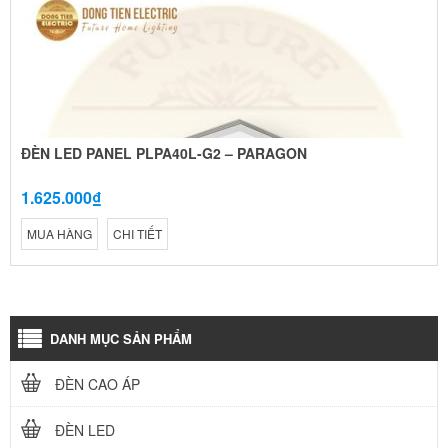
ĐÈN LED PANEL PLPA40L-G2 – PARAGON
1.625.000₫
MUA HÀNG
CHI TIẾT
DANH MỤC SẢN PHẨM
ĐÈN CAO ÁP
ĐÈN LED