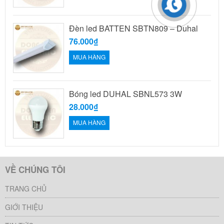
Đèn led BATTEN SBTN809 – Duhal
76.000₫
MUA HÀNG
Bóng led DUHAL SBNL573 3W
28.000₫
MUA HÀNG
VỀ CHÚNG TÔI
TRANG CHỦ
GIỚI THIỆU