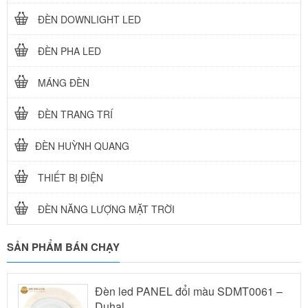
ĐÈN DOWNLIGHT LED
ĐÈN PHA LED
MÁNG ĐÈN
ĐÈN TRANG TRÍ
ĐÈN HUỲNH QUANG
THIẾT BỊ ĐIỆN
ĐÈN NĂNG LƯỢNG MẶT TRỜI
SẢN PHẨM BÁN CHẠY
Đèn led PANEL đổi màu SDMT0061 –
Duhal