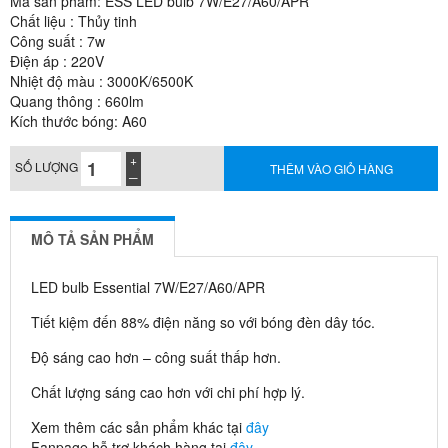
Mã sản phẩm: ESS LED bulb 7W/E27/A60/APR
Chất liệu : Thủy tinh
Công suất : 7w
Điện áp : 220V
Nhiệt độ màu : 3000K/6500K
Quang thông : 660lm
Kích thước bóng: A60
SỐ LƯỢNG
THÊM VÀO GIỎ HÀNG
MÔ TẢ SẢN PHẨM
LED bulb Essential 7W/E27/A60/APR
Tiết kiệm đến 88% điện năng so với bóng đèn dây tóc.
Độ sáng cao hơn – công suất thấp hơn.
Chất lượng sáng cao hơn với chi phí hợp lý.
Xem thêm các sản phẩm khác tại
đây
Fanpage hỗ trợ khách hàng tại
đây