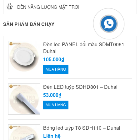
ĐÈN NĂNG LƯỢNG MẶT TRỜI
SẢN PHẨM BÁN CHẠY
Đèn led PANEL đổi màu SDMT0061 –
Duhal
105.000₫
MUA HÀNG
Đèn LED tuýp SDHD801 – Duhal
53.000₫
MUA HÀNG
Bóng led tuýp T8 SDH110 – Duhal
Liên hệ