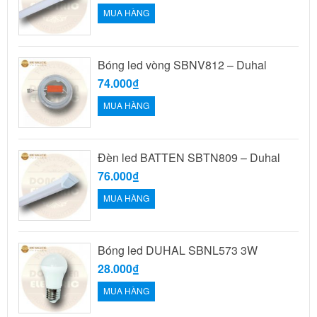
MUA HÀNG
Bóng led vòng SBNV812 – Duhal
74.000₫
MUA HÀNG
Đèn led BATTEN SBTN809 – Duhal
76.000₫
MUA HÀNG
Bóng led DUHAL SBNL573 3W
28.000₫
MUA HÀNG