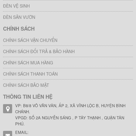
ĐÈN VỆ SINH
ĐÈN SÂN VƯỜN
CHÍNH SÁCH
CHÍNH SÁCH VẬN CHUYỂN
CHÍNH SÁCH ĐỔI TRẢ & BẢO HÀNH
CHÍNH SÁCH MUA HÀNG
CHÍNH SÁCH THANH TOÁN
CHÍNH SÁCH BẢO MẬT
THÔNG TIN LIÊN HỆ
VP: B8/8 VÕ VĂN VÂN, ẤP 2, XÃ VĨNH LỘC B, HUYỆN BÌNH
CHÁNH.
VPGD: SỐ 2A NGUYỄN SÁNG , P TÂY THẠNH , QUẬN TÂN
PHÚ.
EMAIL: