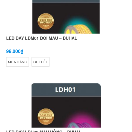
LED DÂY LDM01 ĐỔI MÀU – DUHAL
98.000₫
MUA HÀNG
CHI TIẾT
LED DÂY LDH01 MÀU HỒNG – DUHAL