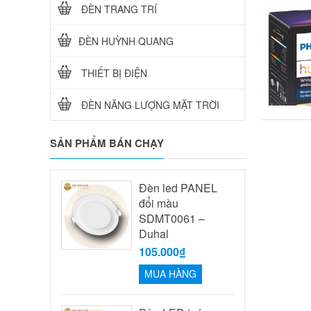
ĐÈN TRANG TRÍ
ĐÈN HUỲNH QUANG
THIẾT BỊ ĐIỆN
ĐÈN NĂNG LƯỢNG MẶT TRỜI
SẢN PHẨM BÁN CHẠY
Đèn led PANEL
đổi màu
SDMT0061 –
Duhal
105.000₫
MUA HÀNG