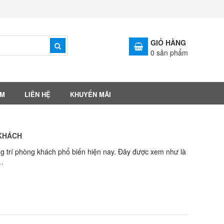
GIỎ HÀNG
0
sản phẩm
ẨM
LIÊN HỆ
KHUYẾN MÃI
 KHÁCH
ang trí phòng khách phổ biến hiện nay. Đây được xem như là
 …