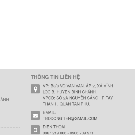
THÔNG TIN LIÊN HỆ
VP: B8/8 VÕ VĂN VÂN, ẤP 2, XÃ VĨNH
LỘC B, HUYỆN BÌNH CHÁNH.
VPGD: SỐ 2A NGUYỄN SÁNG , P TÂY
HÀNH
THẠNH , QUẬN TÂN PHÚ.
EMAIL:
TBDDONGTIEN@GMAIL.COM
ĐIỆN THOẠI:
0967 219 066 - 0906 709 971