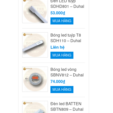
Đèn LED tuýp
SDHD801 – Duhal
53.000₫
MUA HÀNG
Bóng led tuýp T8
SDH110 – Duhal
Liên hệ
MUA HÀNG
Bóng led vòng
SBNV812 – Duhal
74.000₫
MUA HÀNG
Đèn led BATTEN
SBTN809 – Duhal