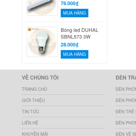
76.000₫
MUA HÀNG
Bóng led DUHAL
SBNL573 3W
28.000₫
MUA HÀNG
VỀ CHÚNG TÔI
ĐÈN TR
TRANG CHỦ
ĐÈN PHÒ
GIỚI THIỆU
ĐÈN PHÒ
TIN TỨC
ĐÈN TRẺ
LIÊN HỆ
ĐÈN PHÒ
KHUYẾN MÃI
ĐÈN VỆ S