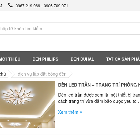
CM
0967 219 066 - 0906 709 971
IỚI THIỆU
ĐÈN PHILIPS
ĐÈN DUHAL
TẤT CẢ SẢN PH
chủ
dịch vụ lắp đặt bóng đèn
ĐÈN LED TRẦN – TRANG TRÍ PHÒNG
Đèn led trần được xem là một thiết bị tr
cách trang trí vừa đảm bảo được yếu tố
Xem thêm