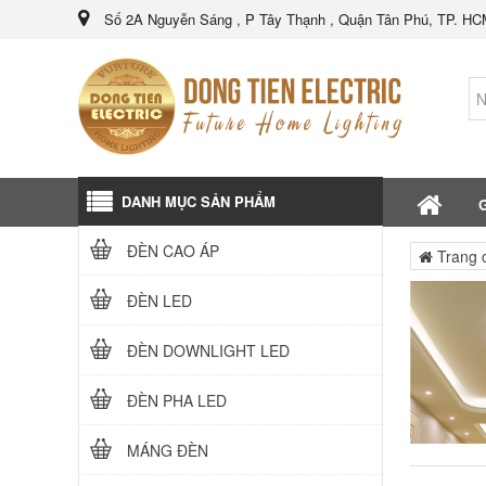
Số 2A Nguyễn Sáng , P Tây Thạnh , Quận Tân Phú, TP. H
DANH MỤC SẢN PHẨM
G
ĐÈN CAO ÁP
Trang 
ĐÈN LED
ĐÈN DOWNLIGHT LED
ĐÈN PHA LED
MÁNG ĐÈN