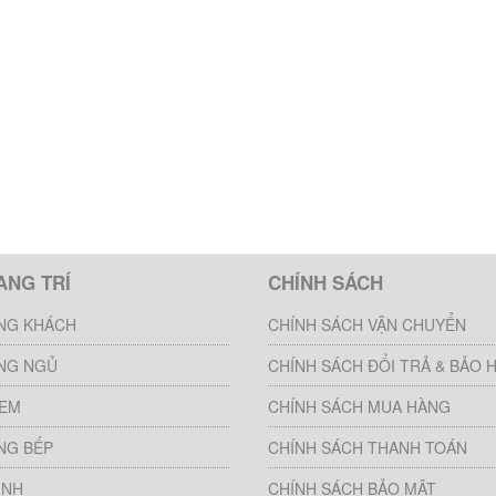
ANG TRÍ
CHÍNH SÁCH
NG KHÁCH
CHÍNH SÁCH VẬN CHUYỂN
NG NGỦ
CHÍNH SÁCH ĐỔI TRẢ & BẢO 
 EM
CHÍNH SÁCH MUA HÀNG
NG BẾP
CHÍNH SÁCH THANH TOÁN
INH
CHÍNH SÁCH BẢO MẬT