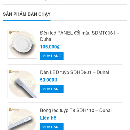
SẢN PHẨM BÁN CHẠY
Đèn led PANEL đổi màu SDMT0061 –
Duhal
105.000₫
MUA HÀNG
Đèn LED tuýp SDHD801 – Duhal
53.000₫
MUA HÀNG
Bóng led tuýp T8 SDH110 – Duhal
Liên hệ
MUA HÀNG