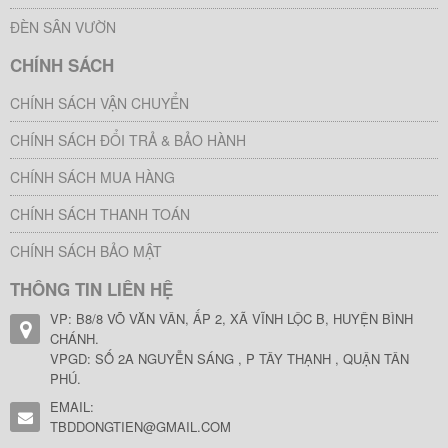
ĐÈN SÂN VƯỜN
CHÍNH SÁCH
CHÍNH SÁCH VẬN CHUYỂN
CHÍNH SÁCH ĐỔI TRẢ & BẢO HÀNH
CHÍNH SÁCH MUA HÀNG
CHÍNH SÁCH THANH TOÁN
CHÍNH SÁCH BẢO MẬT
THÔNG TIN LIÊN HỆ
VP: B8/8 VÕ VĂN VÂN, ẤP 2, XÃ VĨNH LỘC B, HUYỆN BÌNH
CHÁNH.
VPGD: SỐ 2A NGUYỄN SÁNG , P TÂY THẠNH , QUẬN TÂN
PHÚ.
EMAIL:
TBDDONGTIEN@GMAIL.COM