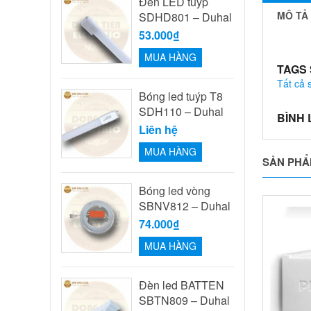
Đèn LED tuýp
MÔ TẢ
SDHD801 – Duhal
53.000₫
MUA HÀNG
TAGS
Tất cả
Bóng led tuýp T8
SDH110 – Duhal
BÌNH
Liên hệ
MUA HÀNG
SẢN PHẨ
Bóng led vòng
SBNV812 – Duhal
74.000₫
MUA HÀNG
Đèn led BATTEN
SBTN809 – Duhal