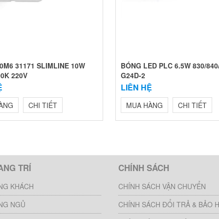
0M6 31171 SLIMLINE 10W
BÓNG LED PLC 6.5W 830/840
00K 220V
G24D-2
Ệ
LIÊN HỆ
ÀNG
CHI TIẾT
MUA HÀNG
CHI TIẾT
ANG TRÍ
CHÍNH SÁCH
NG KHÁCH
CHÍNH SÁCH VẬN CHUYỂN
NG NGỦ
CHÍNH SÁCH ĐỔI TRẢ & BẢO 