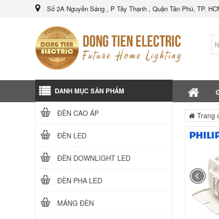
Số 2A Nguyễn Sáng , P Tây Thạnh , Quận Tân Phú, TP. H
DANH MỤC SẢN PHẨM
G
ĐÈN CAO ÁP
Trang 
ĐÈN LED
ĐÈN DOWNLIGHT LED
ĐÈN PHA LED
MÁNG ĐÈN