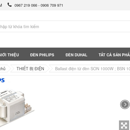
CM
0967 219 066 - 0906 709 971
IỚI THIỆU
ĐÈN PHILIPS
ĐÈN DUHAL
TẤT CẢ SẢN PH
chủ
THIẾT BỊ ĐIỆN
Ballast điện từ đèn SON 1000W ; BSN 1