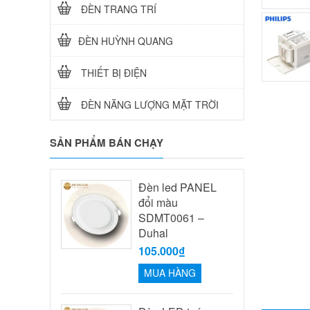
ĐÈN TRANG TRÍ
ĐÈN HUỲNH QUANG
THIẾT BỊ ĐIỆN
ĐÈN NĂNG LƯỢNG MẶT TRỜI
SẢN PHẨM BÁN CHẠY
Đèn led PANEL
đổi màu
SDMT0061 –
Duhal
105.000₫
MUA HÀNG