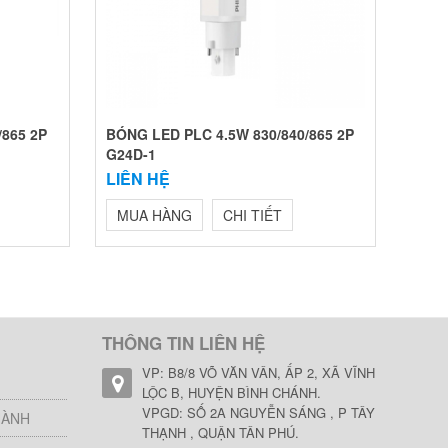
/865 2P
BÓNG LED PLC 4.5W 830/840/865 2P
G24D-1
LIÊN HỆ
MUA HÀNG
CHI TIẾT
THÔNG TIN LIÊN HỆ
VP: B8/8 VÕ VĂN VÂN, ẤP 2, XÃ VĨNH
LỘC B, HUYỆN BÌNH CHÁNH.
VPGD: SỐ 2A NGUYỄN SÁNG , P TÂY
HÀNH
THẠNH , QUẬN TÂN PHÚ.