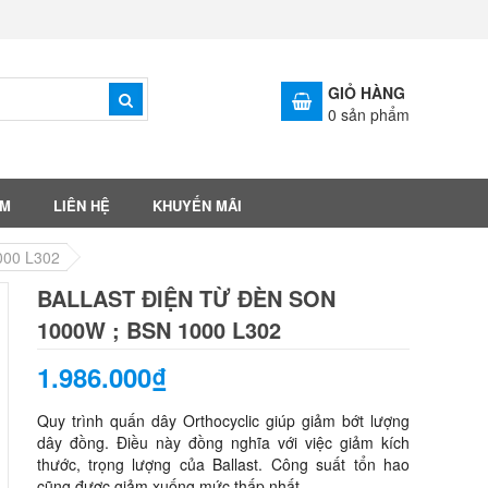
GIỎ HÀNG
0
sản phẩm
ẨM
LIÊN HỆ
KHUYẾN MÃI
000 L302
BALLAST ĐIỆN TỪ ĐÈN SON
1000W ; BSN 1000 L302
1.986.000₫
Quy trình quấn dây Orthocyclic giúp giảm bớt lượng
dây đồng. Điều này đồng nghĩa với việc giảm kích
thước, trọng lượng của Ballast. Công suất tổn hao
cũng được giảm xuống mức thấp nhất.