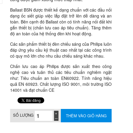
Ballast BSN được thiết kế dạng chuẩn với các đầu nối
dạng ốc siết giúp việc lắp đặt trở lên dễ dàng và an
toàn. Bên cạnh đó Ballast còn có tính năng nối đất khi
gắn thiết bị (chấn lưu cao áp tiêu chuẩn). Tăng thêm
độ an toàn của hệ thống đèn khi hoạt động.
Các sản phẩm thiết bị đèn chiếu sáng của Philips luôn
đáp ứng yêu cầu kỹ thuật cao nhất tại các công trình
có quy mô lớn cho nhu cầu chiếu sáng khác nhau.
Chấn lưu cao áp Philips được sản xuất theo công
nghệ cao và tuân thủ các tiêu chuẩn nghiêm ngặt
như: Tiêu chuẩn an toàn EN60922. Tính năng hiệu
quả EN 60923. Chất lượng ISO 9001, môi trường ISO
14001 và đạt chuẩn CE
SỐ LƯỢNG
THÊM VÀO GIỎ HÀNG