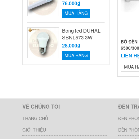
76.000₫
MUA HÀNG
Bóng led DUHAL
SBNL573 3W
BỘ ĐÈN 
28.000₫
6500/30
LIÊN H
MUA HÀNG
MUA H
VỀ CHÚNG TÔI
ĐÈN TR
TRANG CHỦ
ĐÈN PHÒ
GIỚI THIỆU
ĐÈN PHÒ