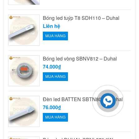
Bóng led tuýp T8 SDH110 – Duhal
Liên hệ
MUA HÀNG
Bóng led vòng SBNV812 – Duhal
74.000₫
MUA HÀNG
Đèn led BATTEN SBTN809 – Duhal
76.000₫
MUA HÀNG