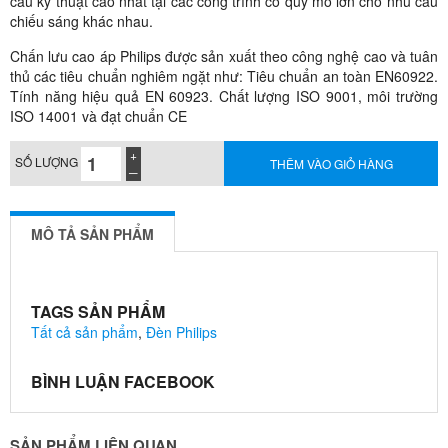
cầu kỹ thuật cao nhất tại các công trình có quy mô lớn cho nhu cầu
chiếu sáng khác nhau.
Chấn lưu cao áp Philips được sản xuất theo công nghệ cao và tuân
thủ các tiêu chuẩn nghiêm ngặt như: Tiêu chuẩn an toàn EN60922.
Tính năng hiệu quả EN 60923. Chất lượng ISO 9001, môi trường
ISO 14001 và đạt chuẩn CE
SỐ LƯỢNG
THÊM VÀO GIỎ HÀNG
MÔ TẢ SẢN PHẨM
TAGS SẢN PHẨM
Tất cả sản phẩm
,
Đèn Philips
BÌNH LUẬN FACEBOOK
SẢN PHẨM LIÊN QUAN