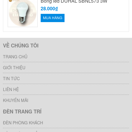
Bóng led DUHAL SBNL573 3W
28.000₫
MUA HÀNG
VỀ CHÚNG TÔI
TRANG CHỦ
GIỚI THIỆU
TIN TỨC
LIÊN HỆ
KHUYẾN MÃI
ĐÈN TRANG TRÍ
ĐÈN PHÒNG KHÁCH