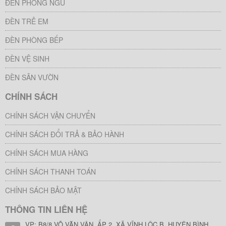
ĐÈN PHÒNG NGỦ
ĐÈN TRẺ EM
ĐÈN PHÒNG BẾP
ĐÈN VỆ SINH
ĐÈN SÂN VƯỜN
CHÍNH SÁCH
CHÍNH SÁCH VẬN CHUYỂN
CHÍNH SÁCH ĐỔI TRẢ & BẢO HÀNH
CHÍNH SÁCH MUA HÀNG
CHÍNH SÁCH THANH TOÁN
CHÍNH SÁCH BẢO MẬT
THÔNG TIN LIÊN HỆ
VP: B8/8 VÕ VĂN VÂN, ẤP 2, XÃ VĨNH LỘC B, HUYỆN BÌNH