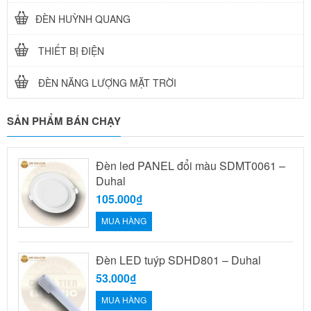
ĐÈN HUỲNH QUANG
THIẾT BỊ ĐIỆN
ĐÈN NĂNG LƯỢNG MẶT TRỜI
SẢN PHẨM BÁN CHẠY
Đèn led PANEL đổi màu SDMT0061 –
Duhal
105.000₫
MUA HÀNG
Đèn LED tuýp SDHD801 – Duhal
53.000₫
MUA HÀNG