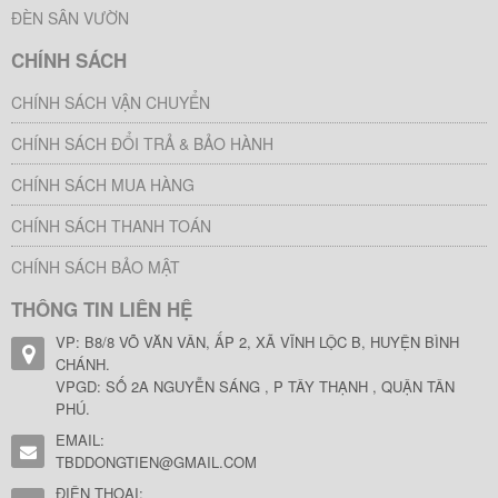
ĐÈN SÂN VƯỜN
CHÍNH SÁCH
CHÍNH SÁCH VẬN CHUYỂN
CHÍNH SÁCH ĐỔI TRẢ & BẢO HÀNH
CHÍNH SÁCH MUA HÀNG
CHÍNH SÁCH THANH TOÁN
CHÍNH SÁCH BẢO MẬT
THÔNG TIN LIÊN HỆ
VP: B8/8 VÕ VĂN VÂN, ẤP 2, XÃ VĨNH LỘC B, HUYỆN BÌNH
CHÁNH.
VPGD: SỐ 2A NGUYỄN SÁNG , P TÂY THẠNH , QUẬN TÂN
PHÚ.
EMAIL:
TBDDONGTIEN@GMAIL.COM
ĐIỆN THOẠI: