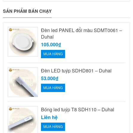
SẢN PHẨM BÁN CHẠY
Đèn led PANEL đổi màu SDMT0061 –
Duhal
105.000₫
MUA HÀNG
Đèn LED tuýp SDHD801 – Duhal
53.000₫
MUA HÀNG
Bóng led tuýp T8 SDH110 – Duhal
Liên hệ
MUA HÀNG