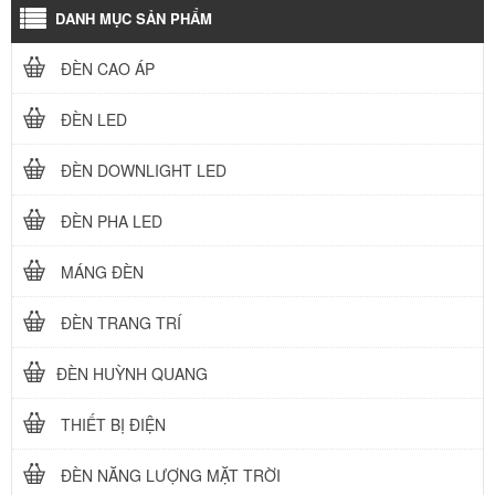
DANH MỤC SẢN PHẨM
ĐÈN CAO ÁP
ĐÈN LED
ĐÈN DOWNLIGHT LED
ĐÈN PHA LED
MÁNG ĐÈN
ĐÈN TRANG TRÍ
ĐÈN HUỲNH QUANG
THIẾT BỊ ĐIỆN
ĐÈN NĂNG LƯỢNG MẶT TRỜI