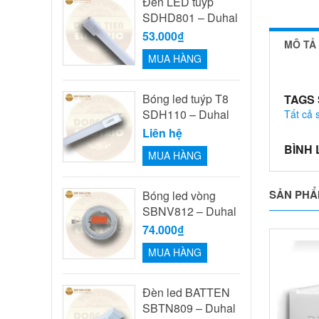
Đèn LED tuýp
SDHD801 – Duhal
53.000₫
MÔ TẢ
MUA HÀNG
Bóng led tuýp T8
TAGS
SDH110 – Duhal
Tất cả
Liên hệ
BÌNH
MUA HÀNG
SẢN PHẨ
Bóng led vòng
SBNV812 – Duhal
74.000₫
MUA HÀNG
Đèn led BATTEN
SBTN809 – Duhal