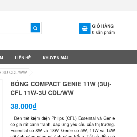
GIỎ HÀNG
0
sản phẩm
ẨM
LIÊN HỆ
KHUYẾN MÃI
1w-3U CDL/WW
BÓNG COMPACT GENIE 11W (3U)-
CFL 11W-3U CDL/WW
38.000₫
– Đèn tiết kiệm điện Philips (CFL) Essenital và Genie
có giá rất cạnh tranh, đáp ứng yêu cầu của thị trường.
Essential có 8W và 18W, Genie có 5W, 11W và 14W
với ánh sáng vàng và ánh sáng trắng. Tất cả điều có