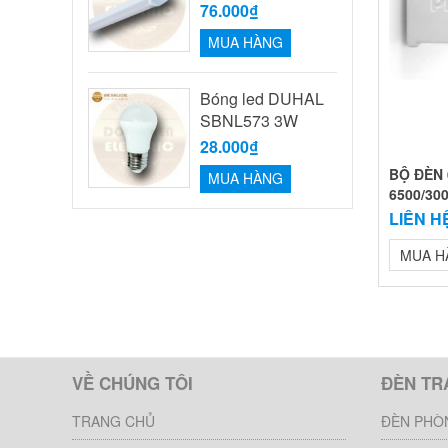
76.000₫
MUA HÀNG
Bóng led DUHAL
SBNL573 3W
28.000₫
BỘ ĐÈN 
MUA HÀNG
6500/30
LIÊN H
MUA H
VỀ CHÚNG TÔI
ĐÈN TR
TRANG CHỦ
ĐÈN PHÒ