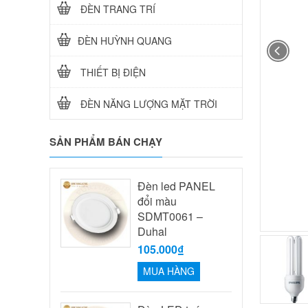
ĐÈN TRANG TRÍ
ĐÈN HUỲNH QUANG
THIẾT BỊ ĐIỆN
ĐÈN NĂNG LƯỢNG MẶT TRỜI
SẢN PHẨM BÁN CHẠY
Đèn led PANEL
đổi màu
SDMT0061 –
Duhal
105.000₫
MUA HÀNG