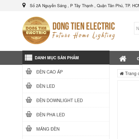
Số 2A Nguyễn Sáng , P Tây Thạnh , Quận Tân Phú, TP. H
DANH MỤC SẢN PHẨM
G
ĐÈN CAO ÁP
Trang 
ĐÈN LED
ĐÈN DOWNLIGHT LED
ĐÈN PHA LED
MÁNG ĐÈN