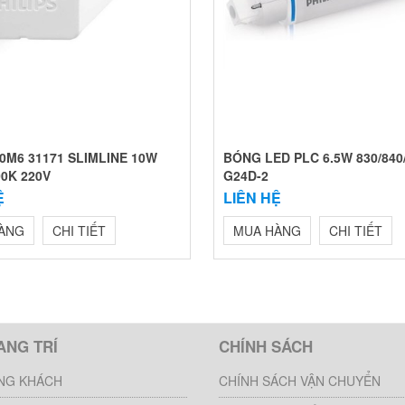
0M6 31171 SLIMLINE 10W
BÓNG LED PLC 6.5W 830/840
00K 220V
G24D-2
Ệ
LIÊN HỆ
ÀNG
CHI TIẾT
MUA HÀNG
CHI TIẾT
ANG TRÍ
CHÍNH SÁCH
NG KHÁCH
CHÍNH SÁCH VẬN CHUYỂN