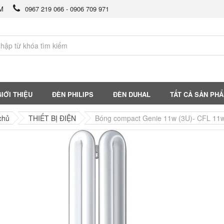
CM
0967 219 066 - 0906 709 971
IỚI THIỆU
ĐÈN PHILIPS
ĐÈN DUHAL
TẤT CẢ SẢN PH
chủ
THIẾT BỊ ĐIỆN
Bóng compact Genie 11w (3U)- CFL 1