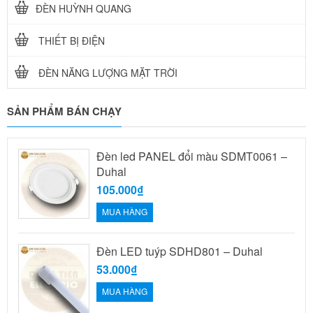
ĐÈN HUỲNH QUANG
THIẾT BỊ ĐIỆN
ĐÈN NĂNG LƯỢNG MẶT TRỜI
SẢN PHẨM BÁN CHẠY
Đèn led PANEL đổi màu SDMT0061 –
Duhal
105.000₫
MUA HÀNG
Đèn LED tuýp SDHD801 – Duhal
53.000₫
MUA HÀNG