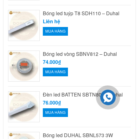
Bóng led tuýp T8 SDH110 – Duhal
Liên hệ
MUA HÀNG
Bóng led vòng SBNV812 – Duhal
74.000₫
MUA HÀNG
Đèn led BATTEN SBTN809 – Duhal
76.000₫
MUA HÀNG
Bóng led DUHAL SBNL573 3W