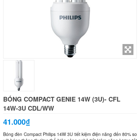
BÓNG COMPACT GENIE 14W (3U)- CFL
14W-3U CDL/WW
41.000₫
Bóng đèn Compact Philips 14W 3U tiết kiệm điện năng đến 80% so