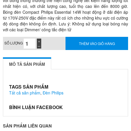
với bóng thông thường thể hiện công nghệ tiết kiệm năng lượng tốt
nhất hiện có, với chất lượng cao, tuổi thọ cao lên đến 8000 giờ.
Bóng đèn Compact Philips Essential 14W hoạt động ở dải điện áp
từ 170V-250V đặc điểm này rất có ích cho những khu vực có cường
độ dòng điện không ổn định. Lưu ý: Không sử dụng loại bóng này
với các loại Dimmer/ công tắc điện tử
SỐ LƯỢNG
THÊM VÀO GIỎ HÀNG
MÔ TẢ SẢN PHẨM
TAGS SẢN PHẨM
Tất cả sản phẩm
,
Đèn Philips
BÌNH LUẬN FACEBOOK
SẢN PHẨM LIÊN QUAN