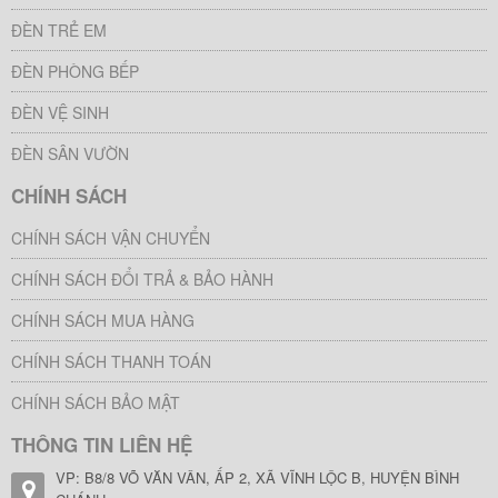
ĐÈN TRẺ EM
ĐÈN PHÒNG BẾP
ĐÈN VỆ SINH
ĐÈN SÂN VƯỜN
CHÍNH SÁCH
CHÍNH SÁCH VẬN CHUYỂN
CHÍNH SÁCH ĐỔI TRẢ & BẢO HÀNH
CHÍNH SÁCH MUA HÀNG
CHÍNH SÁCH THANH TOÁN
CHÍNH SÁCH BẢO MẬT
THÔNG TIN LIÊN HỆ
VP: B8/8 VÕ VĂN VÂN, ẤP 2, XÃ VĨNH LỘC B, HUYỆN BÌNH