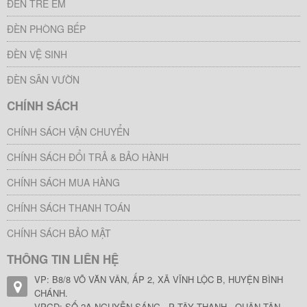
ĐÈN TRẺ EM
ĐÈN PHÒNG BẾP
ĐÈN VỆ SINH
ĐÈN SÂN VƯỜN
CHÍNH SÁCH
CHÍNH SÁCH VẬN CHUYỂN
CHÍNH SÁCH ĐỔI TRẢ & BẢO HÀNH
CHÍNH SÁCH MUA HÀNG
CHÍNH SÁCH THANH TOÁN
CHÍNH SÁCH BẢO MẬT
THÔNG TIN LIÊN HỆ
VP: B8/8 VÕ VĂN VÂN, ẤP 2, XÃ VĨNH LỘC B, HUYỆN BÌNH
CHÁNH.
VPGD: SỐ 2A NGUYỄN SÁNG , P TÂY THẠNH , QUẬN TÂN