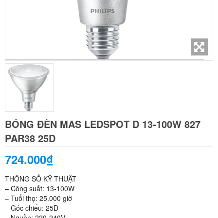
BÓNG ĐÈN MAS LEDSPOT D 13-100W 827
PAR38 25D
724.000₫
THÔNG SỐ KỸ THUẬT
– Công suất: 13-100W
– Tuổi thọ: 25.000 giờ
– Góc chiếu: 25D
– Nguồn: 220-240V