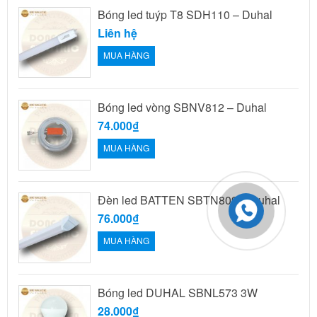
Bóng led tuýp T8 SDH110 – Duhal
Liên hệ
MUA HÀNG
Bóng led vòng SBNV812 – Duhal
74.000₫
MUA HÀNG
Đèn led BATTEN SBTN809 – Duhal
76.000₫
MUA HÀNG
Bóng led DUHAL SBNL573 3W
28.000₫