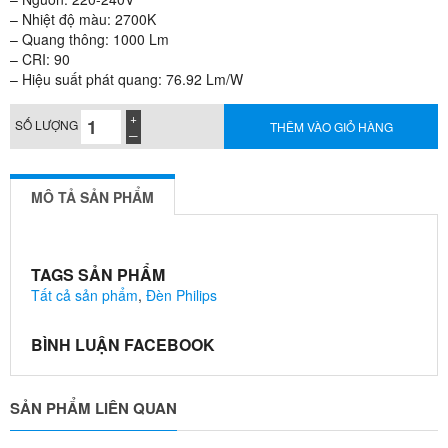
– Nhiệt độ màu: 2700K
– Quang thông: 1000 Lm
– CRI: 90
– Hiệu suất phát quang: 76.92 Lm/W
SỐ LƯỢNG
THÊM VÀO GIỎ HÀNG
MÔ TẢ SẢN PHẨM
TAGS SẢN PHẨM
Tất cả sản phẩm
,
Đèn Philips
BÌNH LUẬN FACEBOOK
SẢN PHẨM LIÊN QUAN