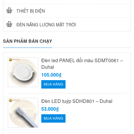
THIẾT BỊ ĐIỆN
ĐÈN NĂNG LƯỢNG MẶT TRỜI
SẢN PHẨM BÁN CHẠY
Đèn led PANEL đổi màu SDMT0061 –
Duhal
105.000₫
MUA HÀNG
Đèn LED tuýp SDHD801 – Duhal
53.000₫
MUA HÀNG