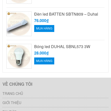
Đèn led BATTEN SBTN809 – Duhal
76.000₫
MUA HÀNG
Bóng led DUHAL SBNL573 3W
28.000₫
MUA HÀNG
VỀ CHÚNG TÔI
TRANG CHỦ
GIỚI THIỆU