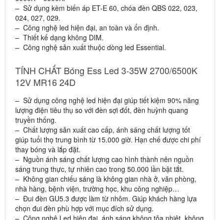
– Sử dụng kèm biến áp ET-E 60, chóa đèn QBS 022, 023,
024, 027, 029.
– Công nghệ led hiện đại, an toàn và ổn định.
– Thiết kế dạng không DIM.
– Công nghệ sản xuất thuộc dòng led Essential.
TÍNH CHẤT Bóng Ess Led 3-35W 2700/6500K
12V MR16 24D
– Sử dụng công nghệ led hiện đại giúp tiết kiệm 90% năng
lượng điện tiêu thụ so với đèn sợi đốt, đèn huỳnh quang
truyền thống.
– Chất lượng sản xuất cao cấp, ánh sáng chất lượng tốt
giúp tuổi thọ trung bình từ 15.000 giờ. Hạn chế được chi phí
thay bóng và lắp đặt.
– Nguồn ánh sáng chất lượng cao hình thành nên nguồn
sáng trung thực, tự nhiên cao trong 50.000 lần bật tắt.
– Không gian chiếu sáng là không gian nhà ở, văn phòng,
nhà hàng, bệnh viện, trường học, khu công nghiệp…
– Đui đèn GU5.3 được làm từ nhôm. Giúp khách hàng lựa
chọn đui đèn phù hợp với mục đích sử dụng.
– Công nghệ Led hiện đại, ánh sáng không tỏa nhiệt, không