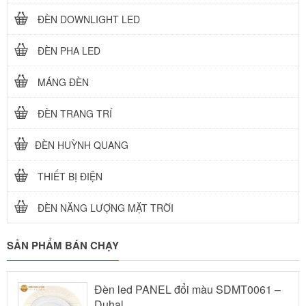
ĐÈN DOWNLIGHT LED
ĐÈN PHA LED
MÁNG ĐÈN
ĐÈN TRANG TRÍ
ĐÈN HUỲNH QUANG
THIẾT BỊ ĐIỆN
ĐÈN NĂNG LƯỢNG MẶT TRỜI
SẢN PHẨM BÁN CHẠY
Đèn led PANEL đổi màu SDMT0061 –
Duhal