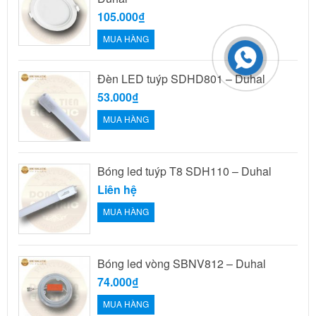
105.000₫
MUA HÀNG
Đèn LED tuýp SDHD801 – Duhal
53.000₫
MUA HÀNG
Bóng led tuýp T8 SDH110 – Duhal
Liên hệ
MUA HÀNG
Bóng led vòng SBNV812 – Duhal
74.000₫
MUA HÀNG