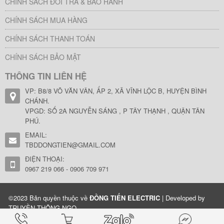
CHÍNH SÁCH ĐỔI TRẢ & BẢO HÀNH
CHÍNH SÁCH MUA HÀNG
CHÍNH SÁCH THANH TOÁN
CHÍNH SÁCH BẢO MẬT
THÔNG TIN LIÊN HỆ
VP: B8/8 VÕ VĂN VÂN, ẤP 2, XÃ VĨNH LỘC B, HUYỆN BÌNH
CHÁNH.
VPGD: SỐ 2A NGUYỄN SÁNG , P TÂY THẠNH , QUẬN TÂN
PHÚ.
EMAIL:
TBDDONGTIEN@GMAIL.COM
ĐIỆN THOẠI:
0967 219 066 - 0906 709 971
©2023 Bản quyền thuộc về
ĐỒNG TIẾN ELECTRIC
| Developed by
TRUYỀN THÔNG NGỌ