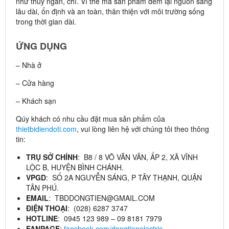
như thủy ngân, chì. Vì thế mà sản phẩm đem lại nguồn sáng
lâu dài, ổn định và an toàn, thân thiện với môi trường sống
trong thời gian dài.
ỨNG DỤNG
– Nhà ở
– Cửa hàng
– Khách sạn
Qúy khách có nhu cầu đặt mua sản phẩm của
thietbidiendoti.com
, vui lòng liên hệ với chúng tôi theo thông
tin:
TRỤ SỞ CHÍNH
: B8 / 8 VÕ VĂN VÂN, ẤP 2, XÃ VĨNH
LỘC B, HUYỆN BÌNH CHÁNH.
VPGD
: SỐ 2A NGUYỄN SÁNG, P TÂY THẠNH, QUẬN
TÂN PHÚ.
EMAIL
: TBDDONGTIEN@GMAIL.COM
ĐIỆN THOẠI
: (028) 6287 3747
HOTLINE
: 0945 123 989 – 09 8181 7979
FANPAGE
:
facebook.com/dongtienelectric