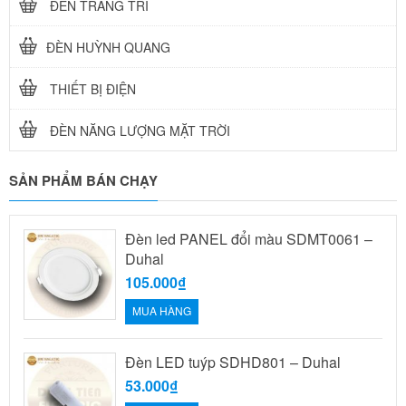
ĐÈN TRANG TRÍ
ĐÈN HUỲNH QUANG
THIẾT BỊ ĐIỆN
ĐÈN NĂNG LƯỢNG MẶT TRỜI
SẢN PHẨM BÁN CHẠY
Đèn led PANEL đổi màu SDMT0061 –
Duhal
105.000₫
MUA HÀNG
Đèn LED tuýp SDHD801 – Duhal
53.000₫