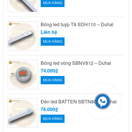
MUA HÀNG
Bóng led tuýp T8 SDH110 – Duhal
Liên hệ
MUA HÀNG
Bóng led vòng SBNV812 – Duhal
74.000₫
MUA HÀNG
Đèn led BATTEN SBTN809 – Duhal
76.000₫
MUA HÀNG