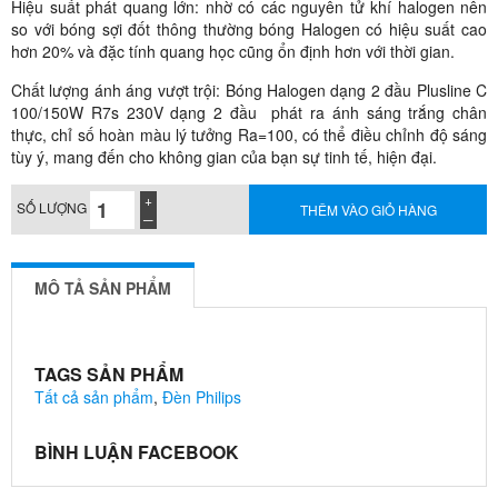
Hiệu suất phát quang lớn: nhờ có các nguyên tử khí halogen nên
so với bóng sợi đốt thông thường bóng Halogen có hiệu suất cao
hơn 20% và đặc tính quang học cũng ổn định hơn với thời gian.
Chất lượng ánh áng vượt trội: Bóng Halogen dạng 2 đầu Plusline C
100/150W R7s 230V dạng 2 đầu phát ra ánh sáng trắng chân
thực, chỉ số hoàn màu lý tưởng Ra=100, có thể điều chỉnh độ sáng
tùy ý, mang đến cho không gian của bạn sự tinh tế, hiện đại.
SỐ LƯỢNG
THÊM VÀO GIỎ HÀNG
MÔ TẢ SẢN PHẨM
TAGS SẢN PHẨM
Tất cả sản phẩm
,
Đèn Philips
BÌNH LUẬN FACEBOOK