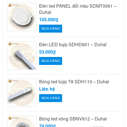
Đèn led PANEL đổi màu SDMT0061 –
Duhal
105.000₫
MUA HÀNG
Đèn LED tuýp SDHD801 – Duhal
53.000₫
MUA HÀNG
Bóng led tuýp T8 SDH110 – Duhal
Liên hệ
MUA HÀNG
Bóng led vòng SBNV812 – Duhal
74.000₫