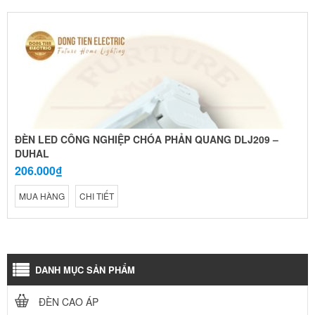
ĐÈN LED CÔNG NGHIỆP CHÓA PHẢN QUANG DLJ209 –
DUHAL
206.000₫
MUA HÀNG
CHI TIẾT
DANH MỤC SẢN PHẨM
ĐÈN CAO ÁP