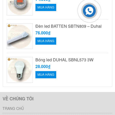
MUA HÀNG
Đèn led BATTEN SBTN809 – Duhal
76.000₫
MUA HÀNG
Bóng led DUHAL SBNL573 3W
28.000₫
MUA HÀNG
VỀ CHÚNG TÔI
TRANG CHỦ