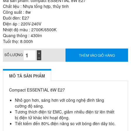
Mã sản phẩm: compact ESSENTIAL 8W E27
Chất liệu : Nhựa tổng hợp, thủy tinh
Công suất : 8w
Đuôi đèn: E27
Điện áp : 220V-240V
Nhiệt độ màu : 2700K/6500K
Quang thông : 430lm
Tuổi thọ: 8.000h
SỐ LƯỢNG
THÊM VÀO GIỎ HÀNG
MÔ TẢ SẢN PHẨM
Compact ESSENTIAL 8W E27
Nhỏ gọn hơn, sáng hơn với công nghệ đinh tăng
cường độ sáng.
Tương thích điện từ EMC, giảm nhiễu điện từ lên thiết
bị điện tử khác khi hoạt động.
Tiết kiếm đến 80% điện năng so với bóng đèn dây tóc.