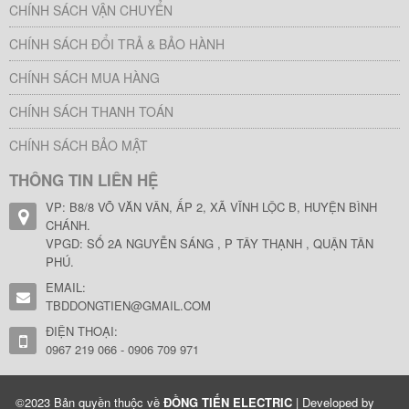
CHÍNH SÁCH VẬN CHUYỂN
CHÍNH SÁCH ĐỔI TRẢ & BẢO HÀNH
CHÍNH SÁCH MUA HÀNG
CHÍNH SÁCH THANH TOÁN
CHÍNH SÁCH BẢO MẬT
THÔNG TIN LIÊN HỆ
VP: B8/8 VÕ VĂN VÂN, ẤP 2, XÃ VĨNH LỘC B, HUYỆN BÌNH
CHÁNH.
VPGD: SỐ 2A NGUYỄN SÁNG , P TÂY THẠNH , QUẬN TÂN
PHÚ.
EMAIL:
TBDDONGTIEN@GMAIL.COM
ĐIỆN THOẠI:
0967 219 066 - 0906 709 971
©2023 Bản quyền thuộc về
ĐỒNG TIẾN ELECTRIC
| Developed by