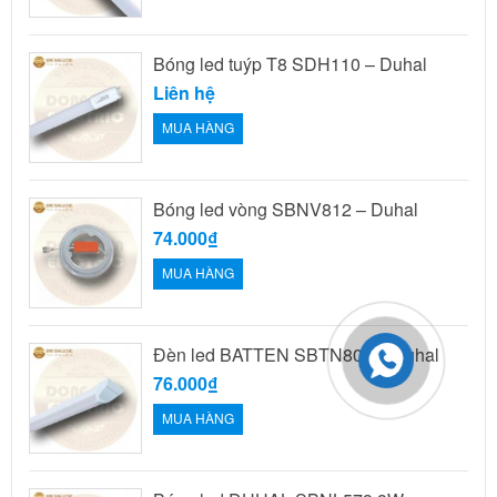
Bóng led tuýp T8 SDH110 – Duhal
Liên hệ
MUA HÀNG
Bóng led vòng SBNV812 – Duhal
74.000₫
MUA HÀNG
Đèn led BATTEN SBTN809 – Duhal
76.000₫
MUA HÀNG