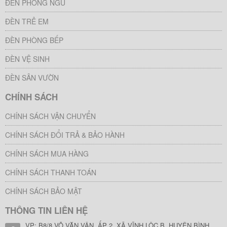
ĐÈN PHÒNG NGỦ
ĐÈN TRẺ EM
ĐÈN PHÒNG BẾP
ĐÈN VỆ SINH
ĐÈN SÂN VƯỜN
CHÍNH SÁCH
CHÍNH SÁCH VẬN CHUYỂN
CHÍNH SÁCH ĐỔI TRẢ & BẢO HÀNH
CHÍNH SÁCH MUA HÀNG
CHÍNH SÁCH THANH TOÁN
CHÍNH SÁCH BẢO MẬT
THÔNG TIN LIÊN HỆ
VP: B8/8 VÕ VĂN VÂN, ẤP 2, XÃ VĨNH LỘC B, HUYỆN BÌNH