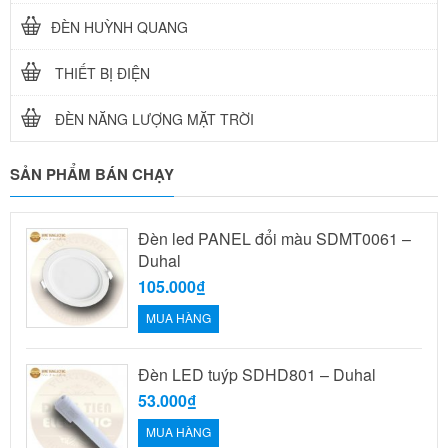
ĐÈN HUỲNH QUANG
THIẾT BỊ ĐIỆN
ĐÈN NĂNG LƯỢNG MẶT TRỜI
SẢN PHẨM BÁN CHẠY
Đèn led PANEL đổi màu SDMT0061 –
Duhal
105.000₫
MUA HÀNG
Đèn LED tuýp SDHD801 – Duhal
53.000₫
MUA HÀNG