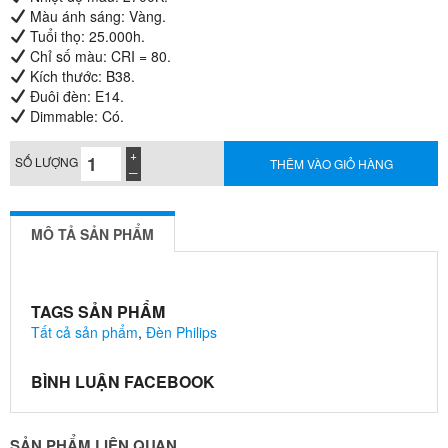
Màu ánh sáng: Vàng.
Tuổi thọ: 25.000h.
Chỉ số màu: CRI = 80.
Kích thước: B38.
Đuôi đèn: E14.
Dimmable: Có.
SỐ LƯỢNG
THÊM VÀO GIỎ HÀNG
MÔ TẢ SẢN PHẨM
TAGS SẢN PHẨM
Tất cả sản phẩm
,
Đèn Philips
BÌNH LUẬN FACEBOOK
SẢN PHẨM LIÊN QUAN