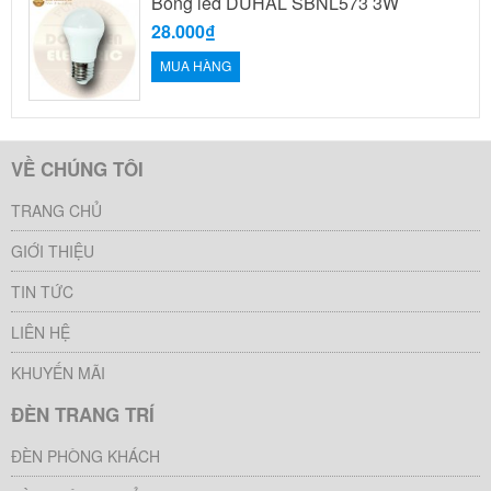
Bóng led DUHAL SBNL573 3W
28.000₫
MUA HÀNG
VỀ CHÚNG TÔI
TRANG CHỦ
GIỚI THIỆU
TIN TỨC
LIÊN HỆ
KHUYẾN MÃI
ĐÈN TRANG TRÍ
ĐÈN PHÒNG KHÁCH