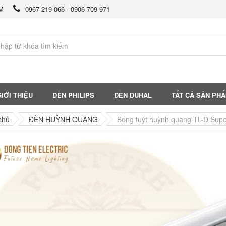
CM
0967 219 066 - 0906 709 971
IỚI THIỆU
ĐÈN PHILIPS
ĐÈN DUHAL
TẤT CẢ SẢN PH
chủ
ĐÈN HUỲNH QUANG
Bóng tuýt huỳnh quang TL-D Supe