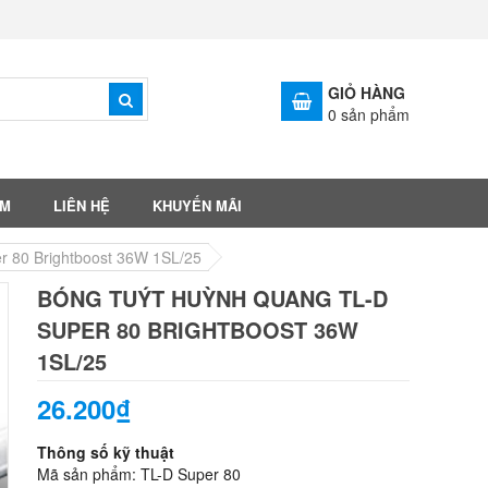
GIỎ HÀNG
0
sản phẩm
ẨM
LIÊN HỆ
KHUYẾN MÃI
r 80 Brightboost 36W 1SL/25
BÓNG TUÝT HUỲNH QUANG TL-D
SUPER 80 BRIGHTBOOST 36W
1SL/25
26.200₫
Thông số kỹ thuật
Mã sản phẩm: TL-D Super 80