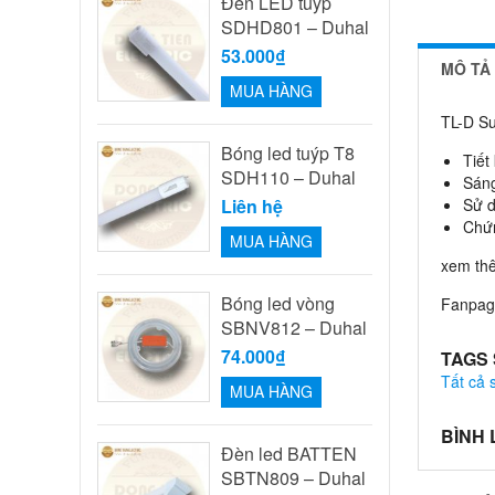
Đèn LED tuýp
SDHD801 – Duhal
53.000₫
MÔ TẢ
MUA HÀNG
TL-D Su
Bóng led tuýp T8
Tiết
SDH110 – Duhal
Sáng
Liên hệ
Sử d
Chứn
MUA HÀNG
xem th
Bóng led vòng
Fanpage
SBNV812 – Duhal
74.000₫
TAGS
Tất cả
MUA HÀNG
BÌNH
Đèn led BATTEN
SBTN809 – Duhal