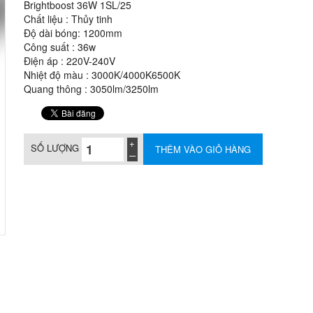
Brightboost 36W 1SL/25
Chất liệu : Thủy tinh
Độ dài bóng: 1200mm
Công suất : 36w
Điện áp : 220V-240V
Nhiệt độ màu : 3000K/4000K6500K
Quang thông : 3050lm/3250lm
SỐ LƯỢNG
THÊM VÀO GIỎ HÀNG