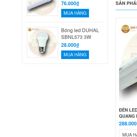
76.000₫
SẢN PHẨ
MUA HÀNG
Bóng led DUHAL
SBNL573 3W
28.000₫
MUA HÀNG
ĐÈN LE
QUANG 
288.00
MUA H