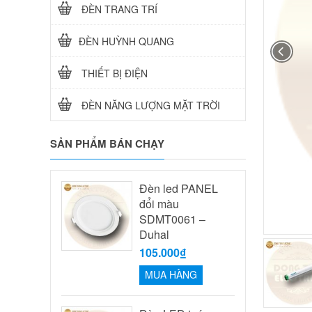
ĐÈN TRANG TRÍ
ĐÈN HUỲNH QUANG
THIẾT BỊ ĐIỆN
ĐÈN NĂNG LƯỢNG MẶT TRỜI
SẢN PHẨM BÁN CHẠY
Đèn led PANEL
đổi màu
SDMT0061 –
Duhal
105.000₫
MUA HÀNG