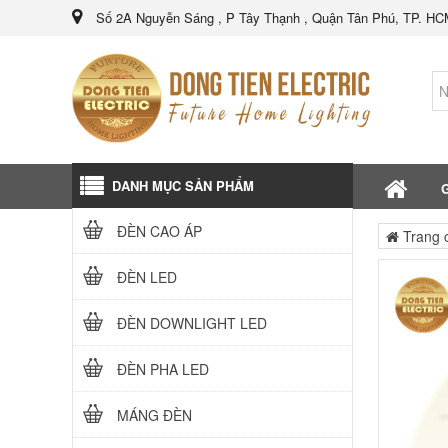
Số 2A Nguyễn Sáng , P Tây Thạnh , Quận Tân Phú, TP. H
DANH MỤC SẢN PHẨM
G
ĐÈN CAO ÁP
Trang 
ĐÈN LED
ĐÈN DOWNLIGHT LED
ĐÈN PHA LED
MÁNG ĐÈN