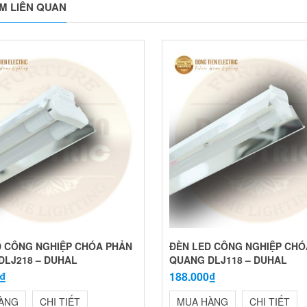
M LIÊN QUAN
D CÔNG NGHIỆP CHÓA PHẢN
ĐÈN LED CÔNG NGHIỆP CHÓ
DLJ218 – DUHAL
QUANG DLJ118 – DUHAL
0₫
188.000₫
ÀNG
CHI TIẾT
MUA HÀNG
CHI TIẾT