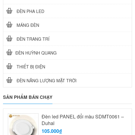
ĐÈN PHA LED
MÁNG ĐÈN
ĐÈN TRANG TRÍ
ĐÈN HUỲNH QUANG
THIẾT BỊ ĐIỆN
ĐÈN NĂNG LƯỢNG MẶT TRỜI
SẢN PHẨM BÁN CHẠY
Đèn led PANEL đổi màu SDMT0061 –
Duhal
105.000₫