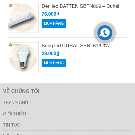
Đèn led BATTEN SBTN809 – Duhal
76.000₫
MUA HÀNG
Bóng led DUHAL SBNL573 3W
28.000₫
MUA HÀNG
VỀ CHÚNG TÔI
TRANG CHỦ
GIỚI THIỆU
TIN TỨC