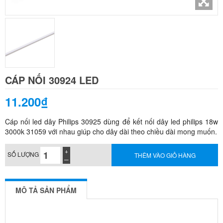
CÁP NỐI 30924 LED
11.200₫
Cáp nối led dây Philips 30925 dùng để kết nối dây led philips 18w
3000k 31059 với nhau giúp cho dây dài theo chiều dài mong muốn.
SỐ LƯỢNG
THÊM VÀO GIỎ HÀNG
MÔ TẢ SẢN PHẨM