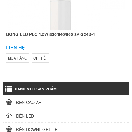
BÓNG LED PLC 4.5W 830/840/865 2P G24D-1
LIÊN HỆ
MUA HÀNG
CHI TIẾT
DANH MỤC SẢN PHẨM
ĐÈN CAO ÁP
ĐÈN LED
ĐÈN DOWNLIGHT LED