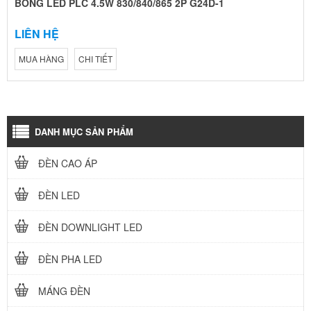
BÓNG LED PLC 4.5W 830/840/865 2P G24D-1
LIÊN HỆ
MUA HÀNG
CHI TIẾT
DANH MỤC SẢN PHẨM
ĐÈN CAO ÁP
ĐÈN LED
ĐÈN DOWNLIGHT LED
ĐÈN PHA LED
MÁNG ĐÈN