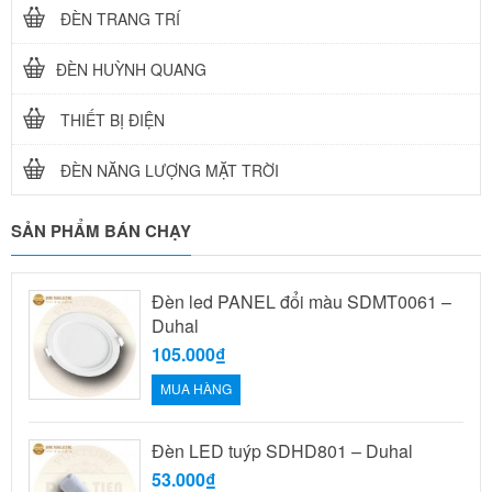
ĐÈN TRANG TRÍ
ĐÈN HUỲNH QUANG
THIẾT BỊ ĐIỆN
ĐÈN NĂNG LƯỢNG MẶT TRỜI
SẢN PHẨM BÁN CHẠY
Đèn led PANEL đổi màu SDMT0061 –
Duhal
105.000₫
MUA HÀNG
Đèn LED tuýp SDHD801 – Duhal
53.000₫