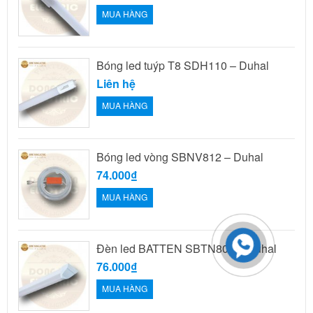
MUA HÀNG
Bóng led tuýp T8 SDH110 – Duhal
Liên hệ
MUA HÀNG
Bóng led vòng SBNV812 – Duhal
74.000₫
MUA HÀNG
Đèn led BATTEN SBTN809 – Duhal
76.000₫
MUA HÀNG