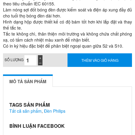
theo tiêu chuẩn IEC 60155.
Làm nóng sợi đốt bóng đèn được kiểm soát và điện áp xung đầy đủ
cho tuổi thọ bóng đèn dài hơn.
Hình dạng hộp được thiết kế có độ bám tốt hơn khi lắp đặt và thay
thế tắc te.
Tắc te không chì, thân thiện môi trường và không chứa chất phóng
xạ, có tấm cách nhiệt màu xanh để nhận biết.
Có in ký hiệu đặc biệt để phân biệt ngoại quan giữa S2 và S10.
SỐ LƯỢNG
THÊM VÀO GIỎ HÀNG
MÔ TẢ SẢN PHẨM
TAGS SẢN PHẨM
Tất cả sản phẩm
,
Đèn Philips
BÌNH LUẬN FACEBOOK