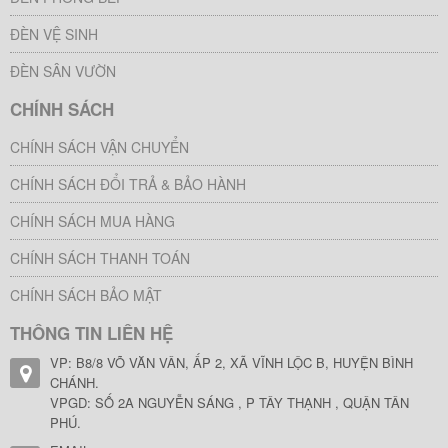
ĐÈN VỆ SINH
ĐÈN SÂN VƯỜN
CHÍNH SÁCH
CHÍNH SÁCH VẬN CHUYỂN
CHÍNH SÁCH ĐỔI TRẢ & BẢO HÀNH
CHÍNH SÁCH MUA HÀNG
CHÍNH SÁCH THANH TOÁN
CHÍNH SÁCH BẢO MẬT
THÔNG TIN LIÊN HỆ
VP: B8/8 VÕ VĂN VÂN, ẤP 2, XÃ VĨNH LỘC B, HUYỆN BÌNH
CHÁNH.
VPGD: SỐ 2A NGUYỄN SÁNG , P TÂY THẠNH , QUẬN TÂN
PHÚ.