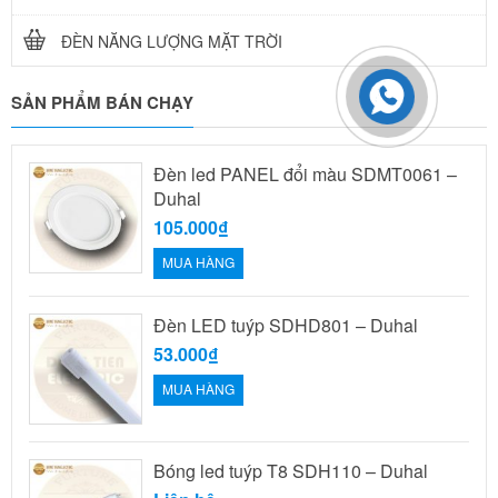
ĐÈN NĂNG LƯỢNG MẶT TRỜI
SẢN PHẨM BÁN CHẠY
Đèn led PANEL đổi màu SDMT0061 –
Duhal
105.000₫
MUA HÀNG
Đèn LED tuýp SDHD801 – Duhal
53.000₫
MUA HÀNG
Bóng led tuýp T8 SDH110 – Duhal