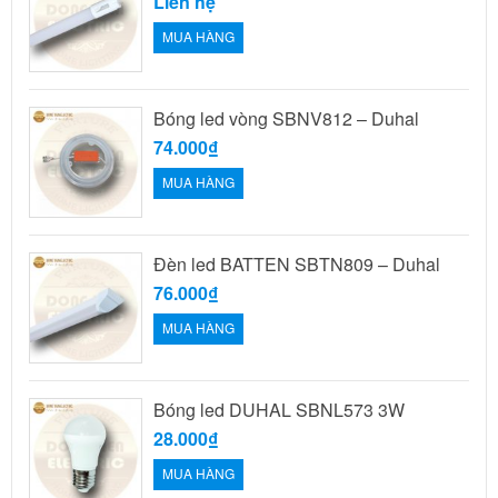
Liên hệ
MUA HÀNG
Bóng led vòng SBNV812 – Duhal
74.000₫
MUA HÀNG
Đèn led BATTEN SBTN809 – Duhal
76.000₫
MUA HÀNG
Bóng led DUHAL SBNL573 3W
28.000₫
MUA HÀNG