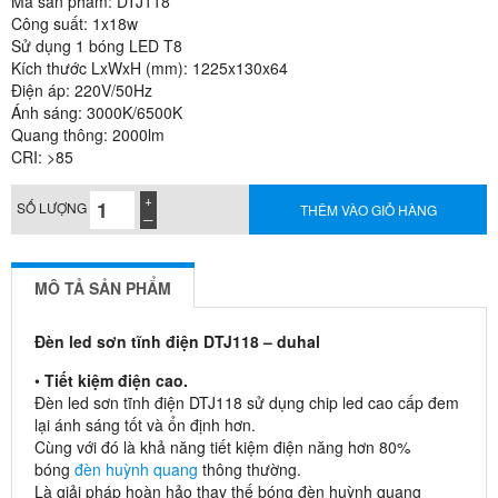
Mã sản phẩm: DTJ118
Công suất: 1x18w
Sử dụng 1 bóng LED T8
Kích thước LxWxH (mm): 1225x130x64
Điện áp: 220V/50Hz
Ánh sáng: 3000K/6500K
Quang thông: 2000lm
CRI: >85
SỐ LƯỢNG
THÊM VÀO GIỎ HÀNG
MÔ TẢ SẢN PHẨM
Đèn led sơn tĩnh điện DTJ118 – duhal
•
Tiết kiệm điện cao.
Đèn led sơn tĩnh điện DTJ118 sử dụng chip led cao cấp đem
lại ánh sáng tốt và ổn định hơn.
Cùng với đó là khả năng tiết kiệm điện năng hơn 80%
bóng
đèn huỳnh quang
thông thường.
Là giải pháp hoàn hảo thay thế bóng đèn huỳnh quang