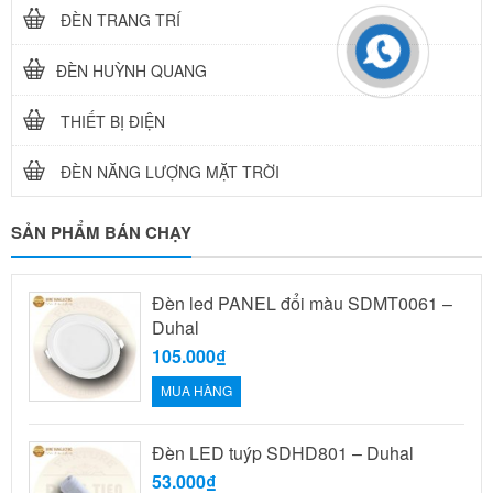
ĐÈN TRANG TRÍ
ĐÈN HUỲNH QUANG
THIẾT BỊ ĐIỆN
ĐÈN NĂNG LƯỢNG MẶT TRỜI
SẢN PHẨM BÁN CHẠY
Đèn led PANEL đổi màu SDMT0061 –
Duhal
105.000₫
MUA HÀNG
Đèn LED tuýp SDHD801 – Duhal
53.000₫