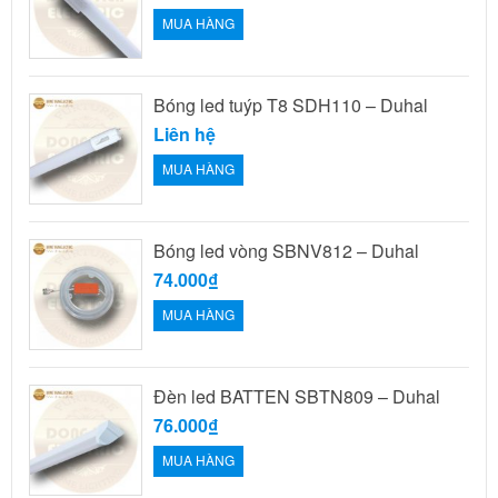
MUA HÀNG
Bóng led tuýp T8 SDH110 – Duhal
Liên hệ
MUA HÀNG
Bóng led vòng SBNV812 – Duhal
74.000₫
MUA HÀNG
Đèn led BATTEN SBTN809 – Duhal
76.000₫
MUA HÀNG