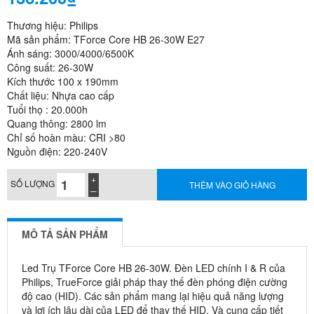
Thương hiệu: Philips
Mã sản phẩm: TForce Core HB 26-30W E27
Ánh sáng: 3000/4000/6500K
Công suất: 26-30W
Kích thước 100 x 190mm
Chất liệu: Nhựa cao cấp
Tuổi thọ : 20.000h
Quang thông: 2800 lm
Chỉ số hoàn màu: CRI >80
Nguồn điện: 220-240V
SỐ LƯỢNG
THÊM VÀO GIỎ HÀNG
MÔ TẢ SẢN PHẨM
Led Trụ TForce Core HB 26-30W. Đèn LED chính I & R của
Philips, TrueForce giải pháp thay thế đèn phóng điện cường
độ cao (HID). Các sản phẩm mang lại hiệu quả năng lượng
và lợi ích lâu dài của LED để thay thế HID. Và cung cấp tiết