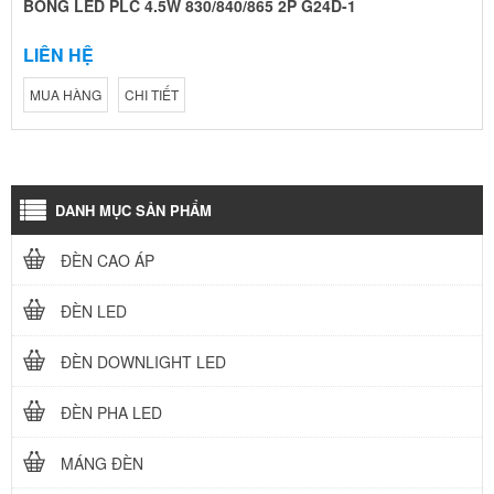
BÓNG LED PLC 4.5W 830/840/865 2P G24D-1
LIÊN HỆ
MUA HÀNG
CHI TIẾT
DANH MỤC SẢN PHẨM
ĐÈN CAO ÁP
ĐÈN LED
ĐÈN DOWNLIGHT LED
ĐÈN PHA LED
MÁNG ĐÈN