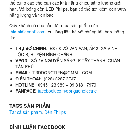
thể cung cấp cho bạn các khả năng chiếu sáng không giới
hạn. Với bóng đèn LED Philips, bạn có thể tiết kiệm đến 90%
năng lượng và tiền bạc.
Qúy khách có nhu cầu đặt mua sản phẩm của
thietbidiendoti.com
, vui lòng liên hệ với chúng tôi theo thông
tin:
TRỤ SỞ CHÍNH
: B8 / 8 VÕ VĂN VÂN, ẤP 2, XÃ VĨNH
LỘC B, HUYỆN BÌNH CHÁNH.
VPGD
: SỐ 2A NGUYỄN SÁNG, P TÂY THẠNH, QUẬN
TÂN PHÚ.
EMAIL
: TBDDONGTIEN@GMAIL.COM
ĐIỆN THOẠI
: (028) 6287 3747
HOTLINE
: 0945 123 989 – 09 8181 7979
FANPAGE
:
facebook.com/dongtienelectric
TAGS SẢN PHẨM
Tất cả sản phẩm
,
Đèn Philips
BÌNH LUẬN FACEBOOK