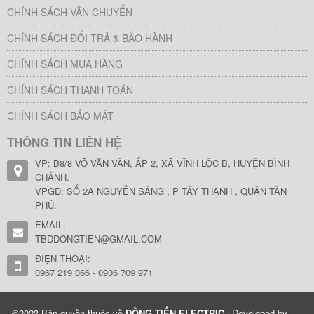
CHÍNH SÁCH VẬN CHUYỂN
CHÍNH SÁCH ĐỔI TRẢ & BẢO HÀNH
CHÍNH SÁCH MUA HÀNG
CHÍNH SÁCH THANH TOÁN
CHÍNH SÁCH BẢO MẬT
THÔNG TIN LIÊN HỆ
VP: B8/8 VÕ VĂN VÂN, ẤP 2, XÃ VĨNH LỘC B, HUYỆN BÌNH
CHÁNH.
VPGD: SỐ 2A NGUYỄN SÁNG , P TÂY THẠNH , QUẬN TÂN
PHÚ.
EMAIL:
TBDDONGTIEN@GMAIL.COM
ĐIỆN THOẠI:
0967 219 066 - 0906 709 971
©2023 Bản quyền thuộc về
ĐỒNG TIẾN ELECTRIC
| Developed by