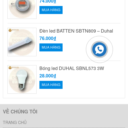
74.000₫
MUA HÀNG
Đèn led BATTEN SBTN809 – Duhal
76.000₫
MUA HÀNG
Bóng led DUHAL SBNL573 3W
28.000₫
MUA HÀNG
VỀ CHÚNG TÔI
TRANG CHỦ