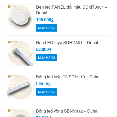
Đèn led PANEL đổi màu SDMT0061 –
Duhal
105.000₫
MUA HÀNG
Đèn LED tuýp SDHD801 – Duhal
53.000₫
MUA HÀNG
Bóng led tuýp T8 SDH110 – Duhal
Liên hệ
MUA HÀNG
Bóng led vòng SBNV812 – Duhal