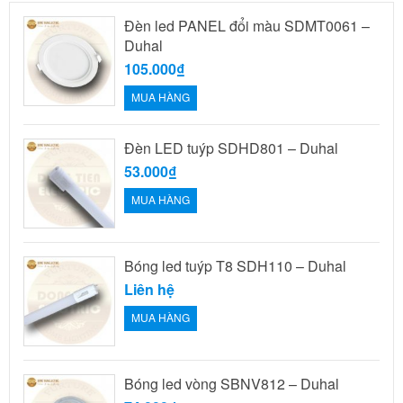
Đèn led PANEL đổi màu SDMT0061 –
Duhal
105.000₫
MUA HÀNG
Đèn LED tuýp SDHD801 – Duhal
53.000₫
MUA HÀNG
Bóng led tuýp T8 SDH110 – Duhal
Liên hệ
MUA HÀNG
Bóng led vòng SBNV812 – Duhal