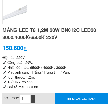
MÁNG LED T8 1,2M 20W BN012C LED20
3000/4000K/6500K 220V
158.600₫
Điện áp: 220V.
Công suất: 20W.
Nhiệt độ màu: 6500K / 4000K / 3000K.
Màu ánh sáng: Trắng / Trung tính / Vàng.
Kích thước: 1,2m.
Tuổi thọ: 25.000h.
Chỉ số màu: CRI 80.
SỐ LƯỢNG
THÊM VÀO GIỎ HÀNG