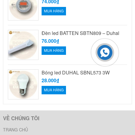
74.000₫
MUA HÀNG
Đèn led BATTEN SBTN809 – Duhal
76.000₫
MUA HÀNG
Bóng led DUHAL SBNL573 3W
28.000₫
MUA HÀNG
VỀ CHÚNG TÔI
TRANG CHỦ