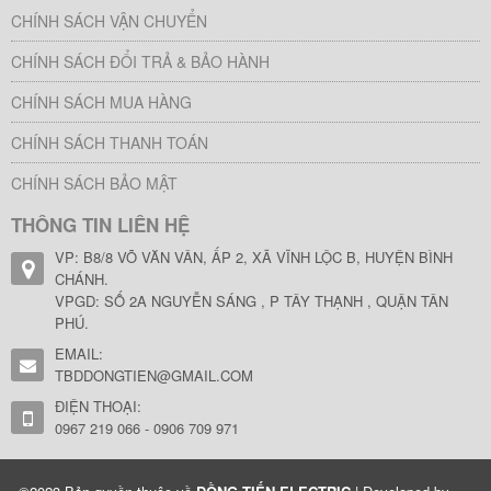
CHÍNH SÁCH VẬN CHUYỂN
CHÍNH SÁCH ĐỔI TRẢ & BẢO HÀNH
CHÍNH SÁCH MUA HÀNG
CHÍNH SÁCH THANH TOÁN
CHÍNH SÁCH BẢO MẬT
THÔNG TIN LIÊN HỆ
VP: B8/8 VÕ VĂN VÂN, ẤP 2, XÃ VĨNH LỘC B, HUYỆN BÌNH
CHÁNH.
VPGD: SỐ 2A NGUYỄN SÁNG , P TÂY THẠNH , QUẬN TÂN
PHÚ.
EMAIL:
TBDDONGTIEN@GMAIL.COM
ĐIỆN THOẠI:
0967 219 066 - 0906 709 971