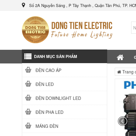
Số 2A Nguyễn Sáng , P Tây Thạnh , Quận Tân Phú, TP. H
DANH MỤC SẢN PHẨM
G
ĐÈN CAO ÁP
Trang 
ĐÈN LED
ĐÈN DOWNLIGHT LED
ĐÈN PHA LED
MÁNG ĐÈN