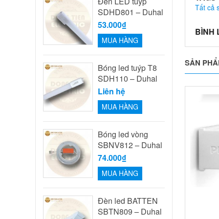
Đèn LED tuýp
Tất cả
SDHD801 – Duhal
53.000₫
BÌNH
MUA HÀNG
SẢN PHẨ
Bóng led tuýp T8
SDH110 – Duhal
Liên hệ
MUA HÀNG
Bóng led vòng
SBNV812 – Duhal
74.000₫
MUA HÀNG
Đèn led BATTEN
SBTN809 – Duhal