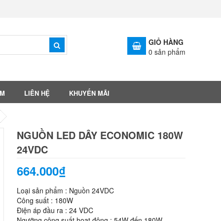
GIỎ HÀNG
0
sản phẩm
ẨM
LIÊN HỆ
KHUYẾN MÃI
NGUỒN LED DÂY ECONOMIC 180W
24VDC
664.000₫
Loại sản phẩm : Nguồn 24VDC
Công suất : 180W
Điện áp đầu ra : 24 VDC
Ngưỡng công suất hoạt động : 54W đến 180W