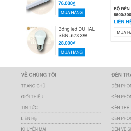
76.000₫
BỘ ĐÈN 
MUA HÀNG
6500/30
LIÊN H
Bóng led DUHAL
MUA H
SBNL573 3W
28.000₫
MUA HÀNG
VỀ CHÚNG TÔI
ĐÈN TR
TRANG CHỦ
ĐÈN PHÒ
GIỚI THIỆU
ĐÈN PHÒ
TIN TỨC
ĐÈN TRẺ
LIÊN HỆ
ĐÈN PHÒ
KHUYẾN MÃI
ĐÈN VỆ S