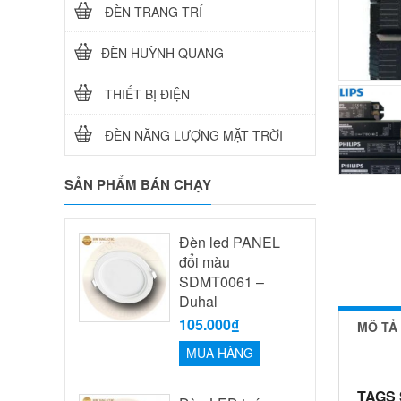
ĐÈN TRANG TRÍ
ĐÈN HUỲNH QUANG
THIẾT BỊ ĐIỆN
ĐÈN NĂNG LƯỢNG MẶT TRỜI
SẢN PHẨM BÁN CHẠY
Đèn led PANEL
đổi màu
SDMT0061 –
Duhal
105.000₫
MÔ TẢ
MUA HÀNG
TAGS