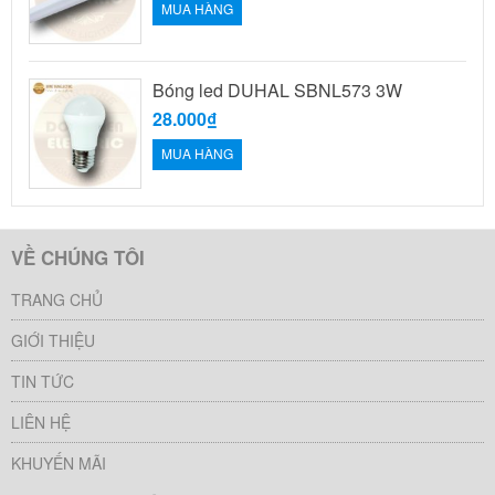
MUA HÀNG
Bóng led DUHAL SBNL573 3W
28.000₫
MUA HÀNG
VỀ CHÚNG TÔI
TRANG CHỦ
GIỚI THIỆU
TIN TỨC
LIÊN HỆ
KHUYẾN MÃI