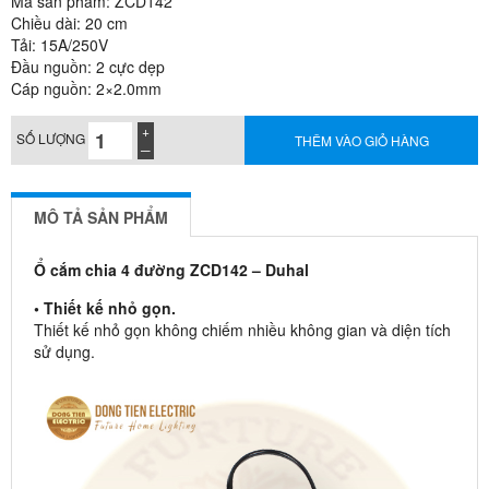
Mã sản phẩm: ZCD142
Chiều dài: 20 cm
Tải: 15A/250V
Đầu nguồn: 2 cực dẹp
Cáp nguồn: 2×2.0mm
SỐ LƯỢNG
THÊM VÀO GIỎ HÀNG
MÔ TẢ SẢN PHẨM
Ổ cắm chia 4 đường ZCD142 – Duhal
• Thiết kế nhỏ gọn.
Thiết kế nhỏ gọn không chiếm nhiều không gian và diện tích
sử dụng.