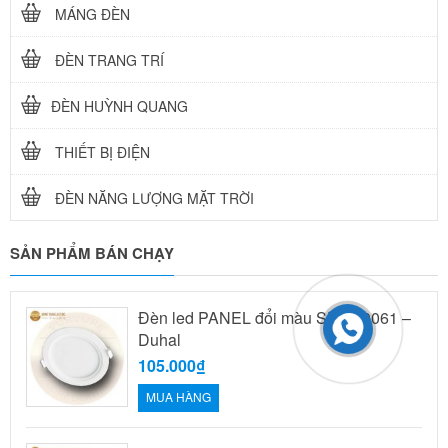
MÁNG ĐÈN
ĐÈN TRANG TRÍ
ĐÈN HUỲNH QUANG
THIẾT BỊ ĐIỆN
ĐÈN NĂNG LƯỢNG MẶT TRỜI
SẢN PHẨM BÁN CHẠY
Đèn led PANEL đổi màu SDMT0061 –
Duhal
105.000₫
MUA HÀNG