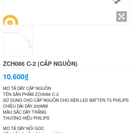
ZCH086 C-2 (CẤP NGUỒN)
10.600₫
MÔ TẢ DÂY CẤP NGUỒN
TÊN SẢN PHẨM ZCH086 C-2
SỬ DỤNG CHO CẤP NGUỒN CHO ĐÈN LED BATTEN T5 PHILIPS
CHIỀU DÀI DÂY 200MM
MÀU SẮC DÂY TRẮNG
THƯƠNG HIỆU PHILIPS
MÔ TẢ DÂY NỐI GÓC