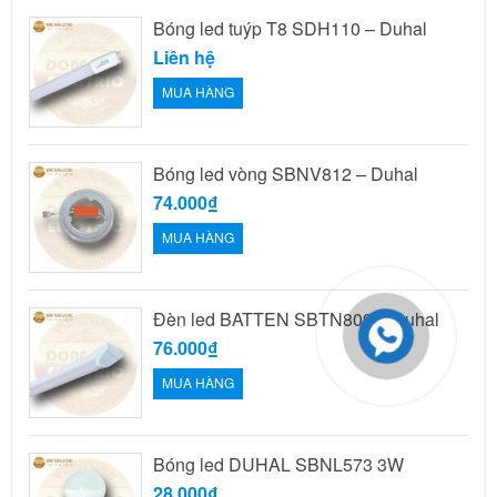
Bóng led tuýp T8 SDH110 – Duhal
Liên hệ
MUA HÀNG
Bóng led vòng SBNV812 – Duhal
74.000₫
MUA HÀNG
Đèn led BATTEN SBTN809 – Duhal
76.000₫
MUA HÀNG
Bóng led DUHAL SBNL573 3W
28.000₫