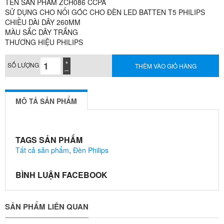
TÊN SẢN PHẨM ZCH086 CCPA
SỬ DỤNG CHO NỐI GÓC CHO ĐÈN LED BATTEN T5 PHILIPS
CHIỀU DÀI DÂY 260MM
MÀU SẮC DÂY TRẮNG
THƯƠNG HIỆU PHILIPS
SỐ LƯỢNG
THÊM VÀO GIỎ HÀNG
MÔ TẢ SẢN PHẨM
TAGS SẢN PHẨM
Tất cả sản phẩm
,
Đèn Philips
BÌNH LUẬN FACEBOOK
SẢN PHẨM LIÊN QUAN