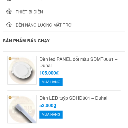
THIẾT BỊ ĐIỆN
ĐÈN NĂNG LƯỢNG MẶT TRỜI
SẢN PHẨM BÁN CHẠY
Đèn led PANEL đổi màu SDMT0061 –
Duhal
105.000₫
MUA HÀNG
Đèn LED tuýp SDHD801 – Duhal
53.000₫
MUA HÀNG