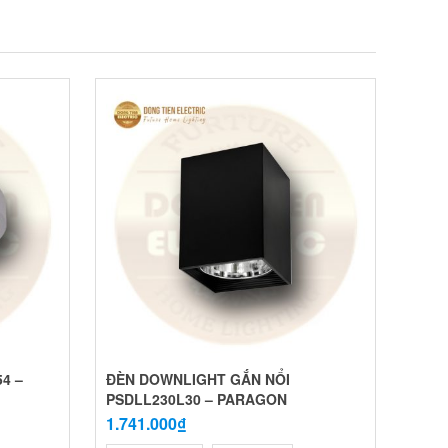
4 –
ĐÈN DOWNLIGHT GẮN NỔI
PSDLL230L30 – PARAGON
1.741.000₫