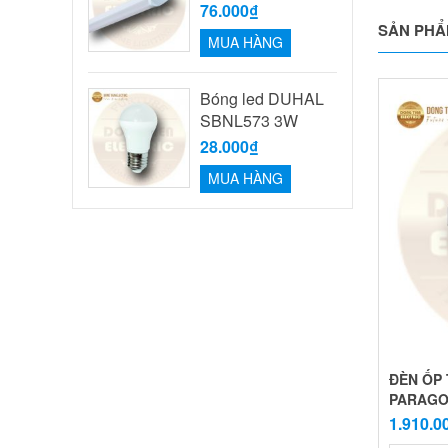
76.000₫
SẢN PHẨ
MUA HÀNG
Bóng led DUHAL
SBNL573 3W
28.000₫
MUA HÀNG
ĐÈN ỐP 
PARAG
1.910.0