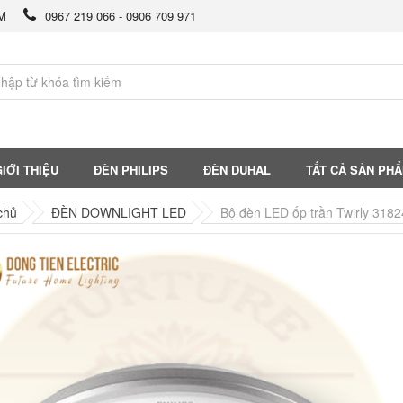
CM
0967 219 066 - 0906 709 971
IỚI THIỆU
ĐÈN PHILIPS
ĐÈN DUHAL
TẤT CẢ SẢN PH
chủ
ĐÈN DOWNLIGHT LED
Bộ đèn LED ốp trần Twirly 318