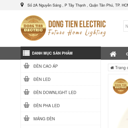
Số 2A Nguyễn Sáng , P Tây Thạnh , Quận Tân Phú, TP. H
DANH MỤC SẢN PHẨM
G
ĐÈN CAO ÁP
Trang 
ĐÈN LED
ĐÈN DOWNLIGHT LED
ĐÈN PHA LED
MÁNG ĐÈN