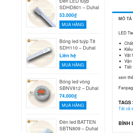
Đèn LED tuýp
SDHD801 – Duhal
53.000₫
MÔ TẢ
MUA HÀNG
LED Tw
Bóng led tuýp T8
Chất
SDH110 – Duhal
Kiểu
Liên hệ
Vật 
Vận 
MUA HÀNG
Tiết
xem th
Bóng led vòng
SBNV812 – Duhal
Fanpage
74.000₫
TAGS
MUA HÀNG
Tất cả
Đèn led BATTEN
BÌNH
SBTN809 – Duhal