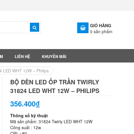
GIỎ HÀNG
0
sản phẩm
ẨM
LIÊN HỆ
KHUYẾN MÃI
24 LED WHT 12W – Philips
BỘ ĐÈN LED ỐP TRẦN TWIRLY
31824 LED WHT 12W – PHILIPS
356.400₫
Thông số kỹ thuật
Mã sản phẩm: 31824 Twirly LED WHT 12W
Công suất : 12w
CRI: >80