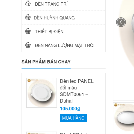
ĐÈN TRANG TRÍ
ĐÈN HUỲNH QUANG
THIẾT BỊ ĐIỆN
ĐÈN NĂNG LƯỢNG MẶT TRỜI
SẢN PHẨM BÁN CHẠY
Đèn led PANEL
đổi màu
SDMT0061 –
Duhal
105.000₫
MUA HÀNG