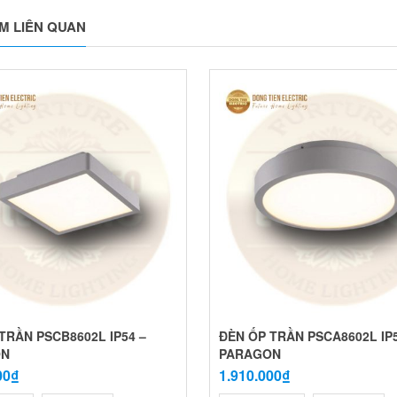
M LIÊN QUAN
TRẦN PSCB8602L IP54 –
ĐÈN ỐP TRẦN PSCA8602L IP5
ON
PARAGON
00₫
1.910.000₫