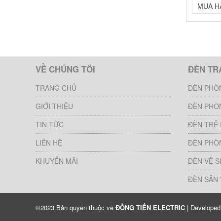
MUA H
VỀ CHÚNG TÔI
ĐÈN TR
TRANG CHỦ
ĐÈN PHÒ
GIỚI THIỆU
ĐÈN PHÒ
TIN TỨC
ĐÈN TRẺ
LIÊN HỆ
ĐÈN PHÒ
KHUYẾN MÃI
ĐÈN VỆ S
ĐÈN SÂN
©2023 Bản quyền thuộc về
ĐỒNG TIẾN ELECTRIC
| Develope