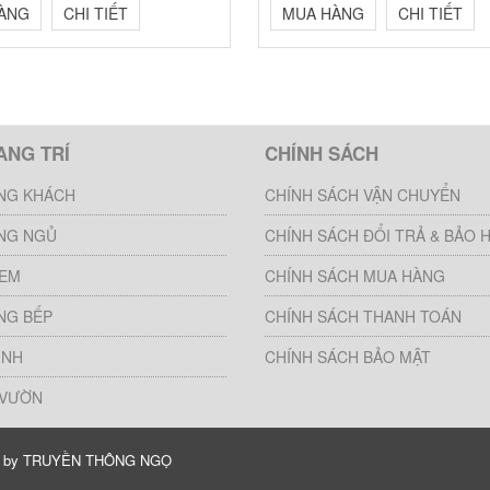
ÀNG
CHI TIẾT
MUA HÀNG
CHI TIẾT
ANG TRÍ
CHÍNH SÁCH
NG KHÁCH
CHÍNH SÁCH VẬN CHUYỂN
NG NGỦ
CHÍNH SÁCH ĐỔI TRẢ & BẢO 
 EM
CHÍNH SÁCH MUA HÀNG
NG BẾP
CHÍNH SÁCH THANH TOÁN
INH
CHÍNH SÁCH BẢO MẬT
 VƯỜN
d by
TRUYỀN THÔNG NGỌ