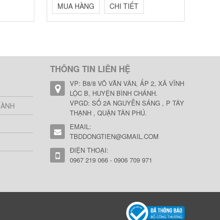
MUA HÀNG
CHI TIẾT
THÔNG TIN LIÊN HỆ
VP: B8/8 VÕ VĂN VÂN, ẤP 2, XÃ VĨNH
LỘC B, HUYỆN BÌNH CHÁNH.
VPGD: SỐ 2A NGUYỄN SÁNG , P TÂY
HÀNH
THẠNH , QUẬN TÂN PHÚ.
EMAIL:
TBDDONGTIEN@GMAIL.COM
ĐIỆN THOẠI:
0967 219 066 - 0906 709 971