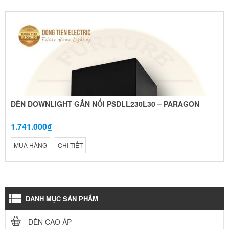
ĐÈN DOWNLIGHT GẮN NỔI PSDLL230L30 – PARAGON
1.741.000₫
MUA HÀNG
CHI TIẾT
DANH MỤC SẢN PHẨM
ĐÈN CAO ÁP