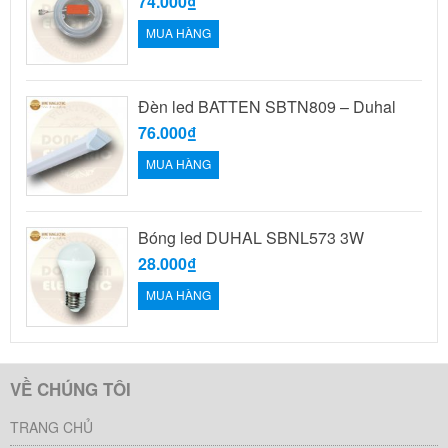
74.000₫
MUA HÀNG
Đèn led BATTEN SBTN809 – Duhal
76.000₫
MUA HÀNG
Bóng led DUHAL SBNL573 3W
28.000₫
MUA HÀNG
VỀ CHÚNG TÔI
TRANG CHỦ