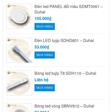
Đèn led PANEL đổi màu SDMT0061 –
Duhal
105.000₫
MUA HÀNG
Đèn LED tuýp SDHD801 – Duhal
53.000₫
MUA HÀNG
Bóng led tuýp T8 SDH110 – Duhal
Liên hệ
MUA HÀNG
Bóng led vòng SBNV812 – Duhal