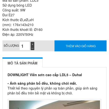
Mã số sản phẩm: LDL5
Sử dụng bóng LED
Công suất: 9W
Đui E27
Kích thước Ø₁xØ₂xH
(mm): 176x143x210
Kích thước khoét lỗ: Ø160
Điện áp: 220V/50Hz
SỐ LƯỢNG
THÊM VÀO GIỎ HÀNG
MÔ TẢ SẢN PHẨM
DOWNLIGHT Viền sơn cao cấp LDL5 – Duhal
• Ánh sáng phân bố đều, không chói mắt.
Thiết kế theo nguyên lý phản xạ toàn phần, giúp ánh sáng
phân bố đều trên bề mặt và không bị chói.