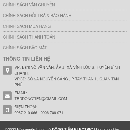
CHÍNH SÁCH VẬN CHUYỂN
CHÍNH SÁCH ĐỔI TRẢ & BẢO HÀNH
CHÍNH SÁCH MUA HÀNG
CHÍNH SÁCH THANH TOÁN
CHÍNH SÁCH BẢO MẬT
THÔNG TIN LIÊN HỆ
VP: B8/8 VÕ VĂN VÂN, ẤP 2, XÃ VĨNH LỘC B, HUYỆN BÌNH
CHÁNH.
VPGD: SỐ 2A NGUYỄN SÁNG , P TÂY THẠNH , QUẬN TÂN
PHÚ.
EMAIL:
TBDDONGTIEN@GMAIL.COM
ĐIỆN THOẠI:
0967 219 066 - 0906 709 971
©2023 Bản quyền thuộc về
ĐỒNG TIẾN ELECTRIC
| Developed by