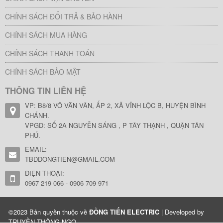
CHÍNH SÁCH ĐỔI TRẢ & BẢO HÀNH
CHÍNH SÁCH MUA HÀNG
CHÍNH SÁCH THANH TOÁN
CHÍNH SÁCH BẢO MẬT
THÔNG TIN LIÊN HỆ
VP: B8/8 VÕ VĂN VÂN, ẤP 2, XÃ VĨNH LỘC B, HUYỆN BÌNH
CHÁNH.
VPGD: SỐ 2A NGUYỄN SÁNG , P TÂY THẠNH , QUẬN TÂN
PHÚ.
EMAIL:
TBDDONGTIEN@GMAIL.COM
ĐIỆN THOẠI:
0967 219 066 - 0906 709 971
©2023 Bản quyền thuộc về
ĐỒNG TIẾN ELECTRIC
| Developed by
TRUYỀN THÔNG NGỌ