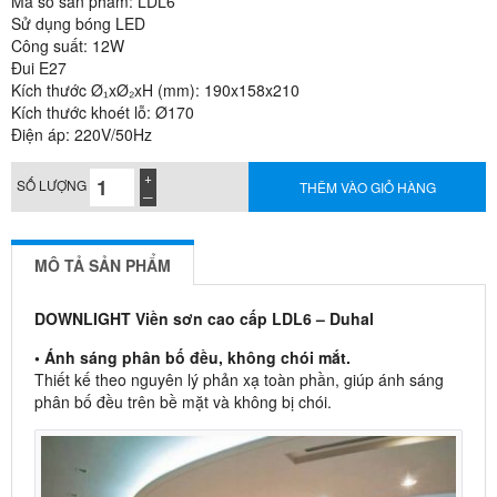
Mã số sản phẩm: LDL6
Sử dụng bóng LED
Công suất: 12W
Đui E27
Kích thước Ø₁xØ₂xH (mm): 190x158x210
Kích thước khoét lỗ: Ø170
Điện áp: 220V/50Hz
SỐ LƯỢNG
THÊM VÀO GIỎ HÀNG
MÔ TẢ SẢN PHẨM
DOWNLIGHT Viền sơn cao cấp LDL6 – Duhal
• Ánh sáng phân bố đều, không chói mắt.
Thiết kế theo nguyên lý phản xạ toàn phần, giúp ánh sáng
phân bố đều trên bề mặt và không bị chói.