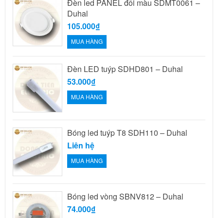
Đèn led PANEL đổi màu SDMT0061 –
Duhal
105.000₫
MUA HÀNG
Đèn LED tuýp SDHD801 – Duhal
53.000₫
MUA HÀNG
Bóng led tuýp T8 SDH110 – Duhal
Liên hệ
MUA HÀNG
Bóng led vòng SBNV812 – Duhal
74.000₫