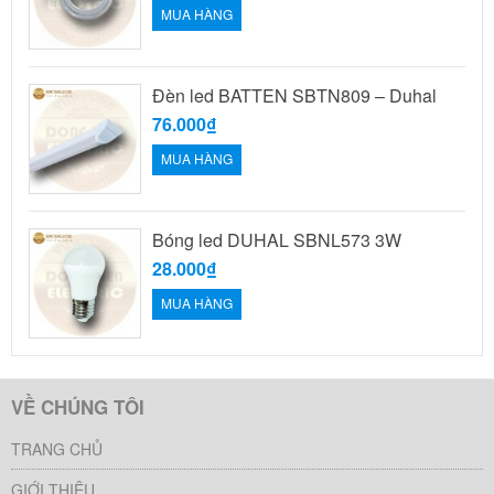
MUA HÀNG
Đèn led BATTEN SBTN809 – Duhal
76.000₫
MUA HÀNG
Bóng led DUHAL SBNL573 3W
28.000₫
MUA HÀNG
VỀ CHÚNG TÔI
TRANG CHỦ
GIỚI THIỆU