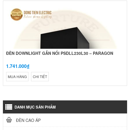
ĐÈN DOWNLIGHT GẮN NỔI PSDLL230L30 – PARAGON
1.741.000₫
MUA HÀNG
CHI TIẾT
DANH MỤC SẢN PHẨM
ĐÈN CAO ÁP