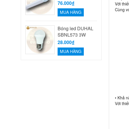
76.000₫
Với thi
Cùng vớ
MUA HÀNG
Bóng led DUHAL
SBNL573 3W
28.000₫
MUA HÀNG
• Khả n
Với thi