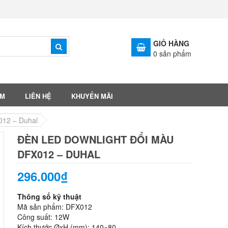
GIỎ HÀNG
0
sản phẩm
ẨM
LIÊN HỆ
KHUYẾN MÃI
012 – Duhal
ĐÈN LED DOWNLIGHT ĐỔI MÀU
DFX012 – DUHAL
296.000₫
Thông số kỹ thuật
Mã sản phẩm: DFX012
Công suất: 12W
Kích thước ØxH (mm): 140×80