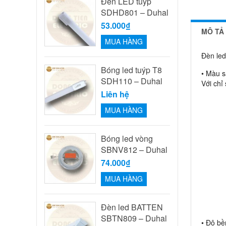
Đèn LED tuýp
SDHD801 – Duhal
53.000₫
MÔ TẢ
MUA HÀNG
Đèn led
Bóng led tuýp T8
• Màu s
SDH110 – Duhal
Với chỉ
Liên hệ
MUA HÀNG
Bóng led vòng
SBNV812 – Duhal
74.000₫
MUA HÀNG
Đèn led BATTEN
SBTN809 – Duhal
• Độ bề