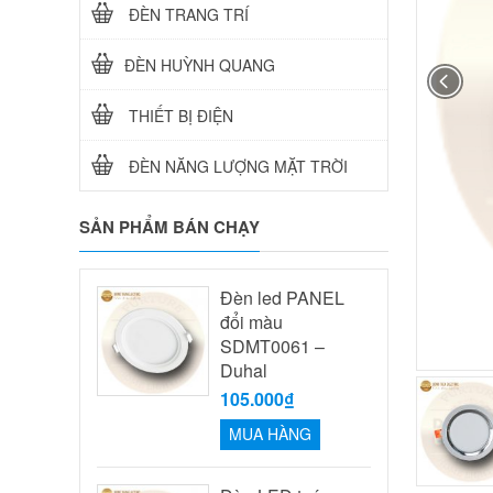
ĐÈN TRANG TRÍ
ĐÈN HUỲNH QUANG
THIẾT BỊ ĐIỆN
ĐÈN NĂNG LƯỢNG MẶT TRỜI
SẢN PHẨM BÁN CHẠY
Đèn led PANEL
đổi màu
SDMT0061 –
Duhal
105.000₫
MUA HÀNG