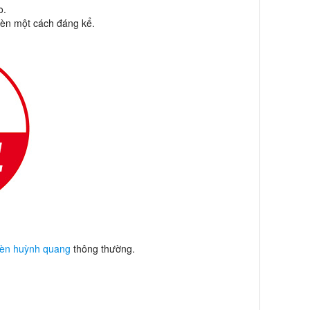
o.
đèn một cách đáng kể.
èn huỳnh quang
thông thường.