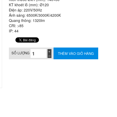
KT khoét lỗ (mm): Ø120
Điện áp: 220V/50Hz
Ánh sáng: 6500K/3000K/4200K
Quang thông: 1320lm
CRI: >85
IP: 44
SỐ LƯỢNG
THÊM VÀO GIỎ HÀNG