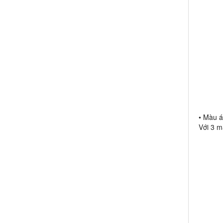
• Màu á
Với 3 m