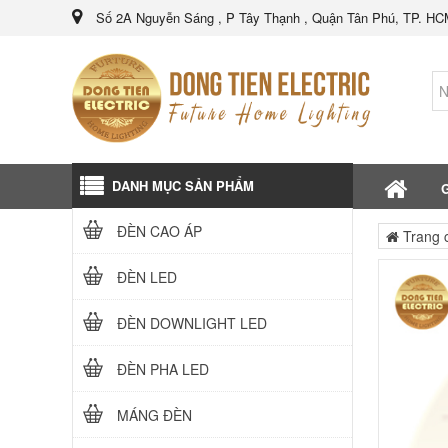
Số 2A Nguyễn Sáng , P Tây Thạnh , Quận Tân Phú, TP. H
DANH MỤC SẢN PHẨM
G
ĐÈN CAO ÁP
Trang 
ĐÈN LED
ĐÈN DOWNLIGHT LED
ĐÈN PHA LED
MÁNG ĐÈN