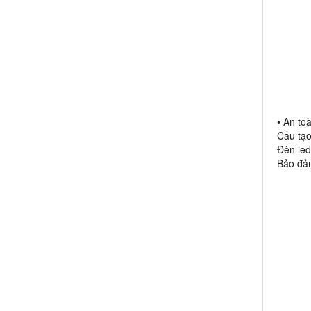
• An to
Cấu tạo
Đèn led
Bảo đảm