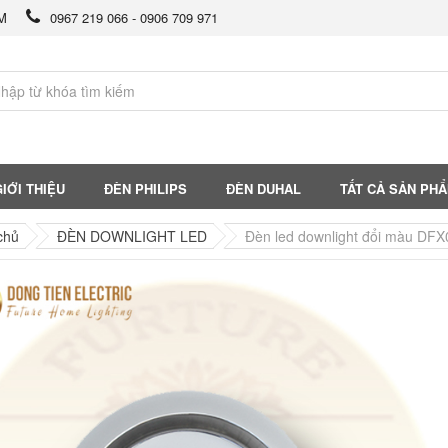
CM
0967 219 066 - 0906 709 971
IỚI THIỆU
ĐÈN PHILIPS
ĐÈN DUHAL
TẤT CẢ SẢN PH
chủ
ĐÈN DOWNLIGHT LED
Đèn led downlight đổi màu DFX