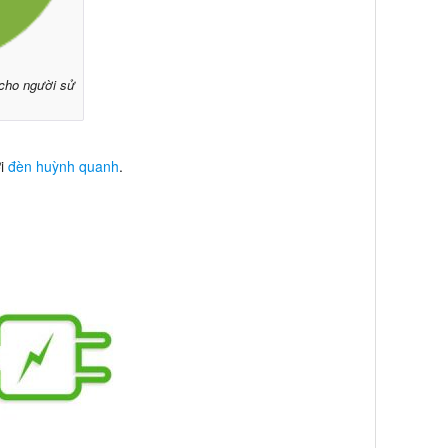
 cho người sử
ới
đèn huỳnh quanh
.