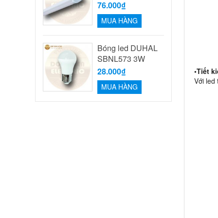
76.000₫
MUA HÀNG
Bóng led DUHAL
SBNL573 3W
28.000₫
•Tiết k
Với led 
MUA HÀNG