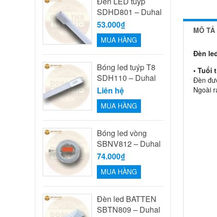
Đèn LED tuýp
SDHD801 – Duhal
53.000₫
MÔ TẢ
MUA HÀNG
Đèn le
Bóng led tuýp T8
• Tuổi 
SDH110 – Duhal
Đèn đượ
Liên hệ
Ngoài r
MUA HÀNG
Bóng led vòng
SBNV812 – Duhal
74.000₫
MUA HÀNG
Đèn led BATTEN
SBTN809 – Duhal