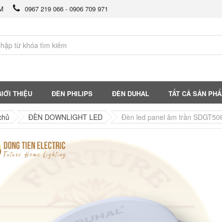
CM
0967 219 066 - 0906 709 971
IỚI THIỆU
ĐÈN PHILIPS
ĐÈN DUHAL
TẤT CẢ SẢN PH
chủ
ĐÈN DOWNLIGHT LED
Đèn led panel âm trần SDGT50