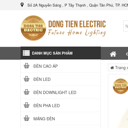
Số 2A Nguyễn Sáng , P Tây Thạnh , Quận Tân Phú, TP. H
DANH MỤC SẢN PHẨM
G
ĐÈN CAO ÁP
Trang 
ĐÈN LED
ĐÈN DOWNLIGHT LED
ĐÈN PHA LED
MÁNG ĐÈN