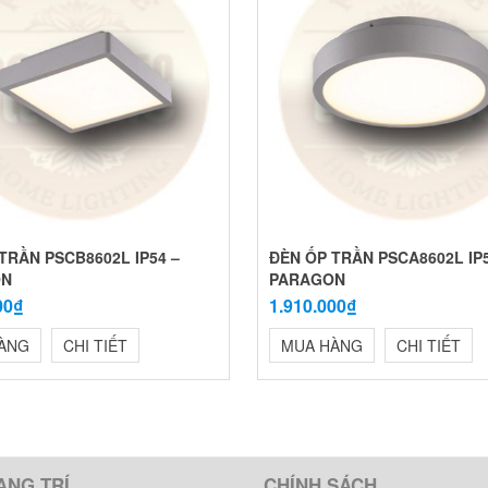
TRẦN PSCB8602L IP54 –
ĐÈN ỐP TRẦN PSCA8602L IP5
ON
PARAGON
00₫
1.910.000₫
ÀNG
CHI TIẾT
MUA HÀNG
CHI TIẾT
ANG TRÍ
CHÍNH SÁCH