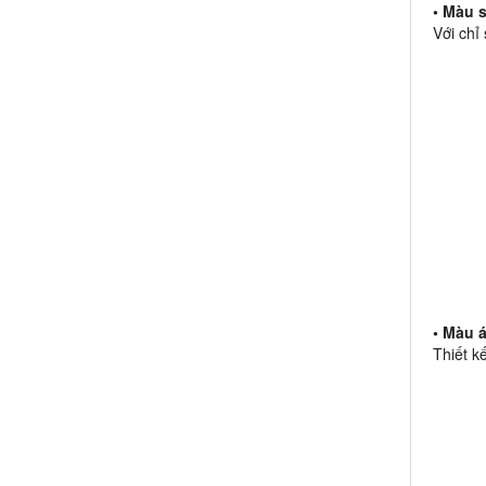
• Màu 
Với chỉ
• Màu 
Thiết k