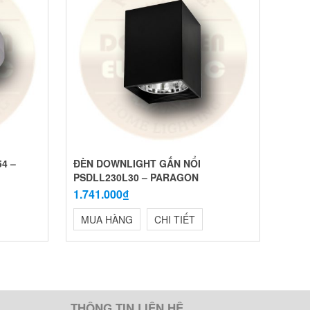
4 –
ĐÈN DOWNLIGHT GẮN NỔI
PSDLL230L30 – PARAGON
1.741.000₫
MUA HÀNG
CHI TIẾT
THÔNG TIN LIÊN HỆ