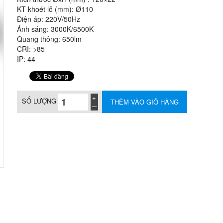
KT khoét lỗ (mm): Ø110
Điện áp: 220V/50Hz
Ánh sáng: 3000K/6500K
Quang thông: 650lm
CRI: >85
IP: 44
SỐ LƯỢNG
THÊM VÀO GIỎ HÀNG