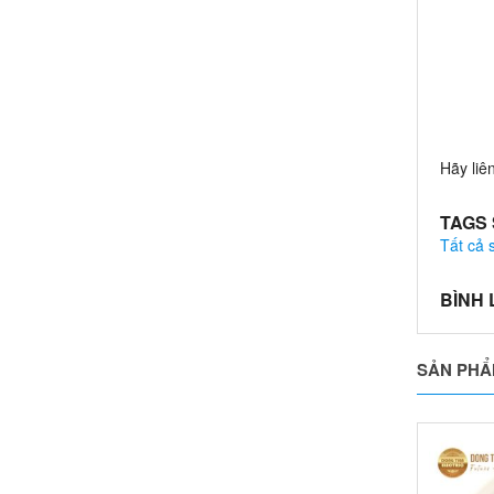
Hãy liê
TAGS
Tất cả
BÌNH
SẢN PHẨ