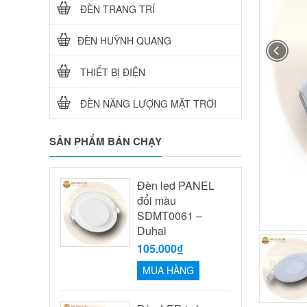
ĐÈN TRANG TRÍ
ĐÈN HUỲNH QUANG
THIẾT BỊ ĐIỆN
ĐÈN NĂNG LƯỢNG MẶT TRỜI
SẢN PHẨM BÁN CHẠY
Đèn led PANEL
đổi màu
SDMT0061 –
Duhal
105.000₫
MUA HÀNG