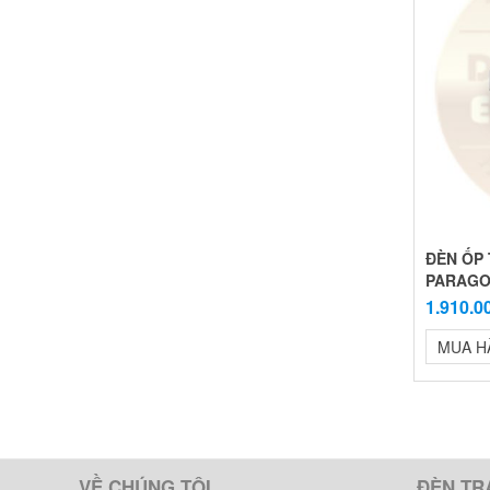
ĐÈN ỐP 
PARAG
1.910.0
MUA H
VỀ CHÚNG TÔI
ĐÈN TR