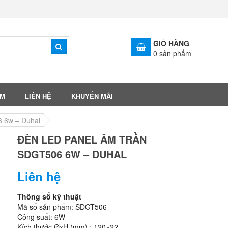
GIỎ HÀNG
0
sản phẩm
ẨM
LIÊN HỆ
KHUYẾN MÃI
6 6w – Duhal
ĐÈN LED PANEL ÂM TRẦN
SDGT506 6W – DUHAL
Liên hệ
Thông số kỹ thuật
Mã số sản phẩm: SDGT506
Công suất: 6W
Kích thước ØxH (mm) : 120×22