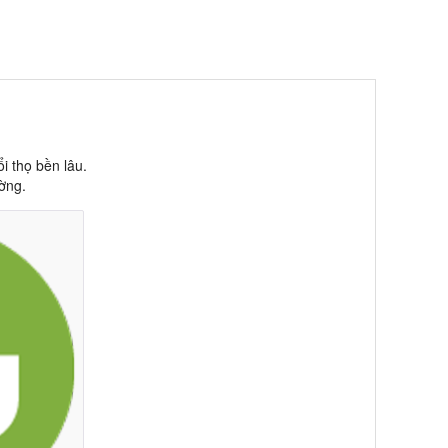
i thọ bền lâu.
ường.