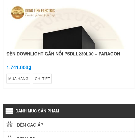
ĐÈN DOWNLIGHT GẮN NỔI PSDLL230L30 – PARAGON
1.741.000₫
MUA HÀNG
CHI TIẾT
DANH MỤC SẢN PHẨM
ĐÈN CAO ÁP