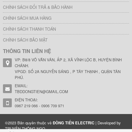
CHÍNH SÁCH ĐỔI TRẢ & BẢO HÀNH
CHÍNH SÁCH MUA HÀNG
CHÍNH SÁCH THANH TOÁN
CHÍNH SÁCH BẢO MẬT
THÔNG TIN LIÊN HỆ
VP: B8/8 VÕ VĂN VÂN, ẤP 2, XÃ VĨNH LỘC B, HUYỆN BÌNH
CHÁNH.
VPGD: SỐ 2A NGUYỄN SÁNG , P TÂY THẠNH , QUẬN TÂN
PHÚ.
EMAIL:
TBDDONGTIEN@GMAIL.COM
ĐIỆN THOẠI:
0967 219 066 - 0906 709 971
©2023 Bản quyền thuộc về
ĐỒNG TIẾN ELECTRIC
| Developed by
TRUYỀN THÔNG NGỌ