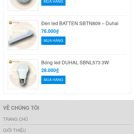
MUA HÀNG
Đèn led BATTEN SBTN809 – Duhal
76.000₫
MUA HÀNG
Bóng led DUHAL SBNL573 3W
28.000₫
MUA HÀNG
VỀ CHÚNG TÔI
TRANG CHỦ
GIỚI THIỆU