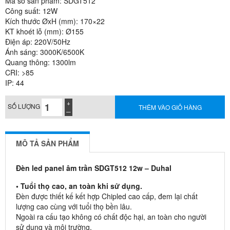
Mã số sản phẩm: SDGT512
Công suất: 12W
Kích thước ØxH (mm): 170×22
KT khoét lỗ (mm): Ø155
Điện áp: 220V/50Hz
Ánh sáng: 3000K/6500K
Quang thông: 1300lm
CRI: >85
IP: 44
SỐ LƯỢNG
THÊM VÀO GIỎ HÀNG
MÔ TẢ SẢN PHẨM
Đèn led panel âm trần SDGT512 12w – Duhal
• Tuổi thọ cao, an toàn khi sử dụng.
Đèn được thiết kế kết hợp Chipled cao cấp, đem lại chất
lượng cao cùng với tuổi thọ bền lâu.
Ngoài ra cấu tạo không có chất độc hại, an toàn cho người
sử dụng và môi trường.