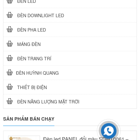
ĐÈN LED
ĐÈN DOWNLIGHT LED
ĐÈN PHA LED
MÁNG ĐÈN
ĐÈN TRANG TRÍ
ĐÈN HUỲNH QUANG
THIẾT BỊ ĐIỆN
ĐÈN NĂNG LƯỢNG MẶT TRỜI
SẢN PHẨM BÁN CHẠY
Đèn led PANEL đổi màu SDMT0061 –