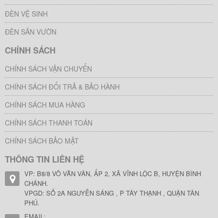
ĐÈN VỆ SINH
ĐÈN SÂN VƯỜN
CHÍNH SÁCH
CHÍNH SÁCH VẬN CHUYỂN
CHÍNH SÁCH ĐỔI TRẢ & BẢO HÀNH
CHÍNH SÁCH MUA HÀNG
CHÍNH SÁCH THANH TOÁN
CHÍNH SÁCH BẢO MẬT
THÔNG TIN LIÊN HỆ
VP: B8/8 VÕ VĂN VÂN, ẤP 2, XÃ VĨNH LỘC B, HUYỆN BÌNH
CHÁNH.
VPGD: SỐ 2A NGUYỄN SÁNG , P TÂY THẠNH , QUẬN TÂN
PHÚ.
EMAIL: