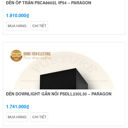
ĐÈN ỐP TRẦN PSCA8602L IP54 – PARAGON
1.910.000₫
MUA HÀNG
CHI TIẾT
ĐÈN DOWNLIGHT GẮN NỔI PSDLL230L30 – PARAGON
1.741.000₫
MUA HÀNG
CHI TIẾT