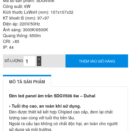
Mã số sản phẩm: SDGV506
Công suất: 6W
Kích thước LxWxH (mm): 107x107x32
KT khoét lỗ (mm): 97×97
Điện áp: 220V/50Hz
Ánh sáng: 3000K/6500K
Quang thông: 650lm
CRI: >85
IP: 44
SỐ LƯỢNG
THÊM VÀO GIỎ HÀNG
MÔ TẢ SẢN PHẨM
Đèn led panel âm trần SDGV506 6w – Duhal
• Tuổi thọ cao, an toàn khi sử dụng.
Đèn được thiết kế kết hợp Chipled cao cấp, đem lại chất
lượng cao cùng với tuổi thọ bền lâu.
Ngoài ra cấu tạo không có chất độc hại, an toàn cho người
sử dụng và môi trường.