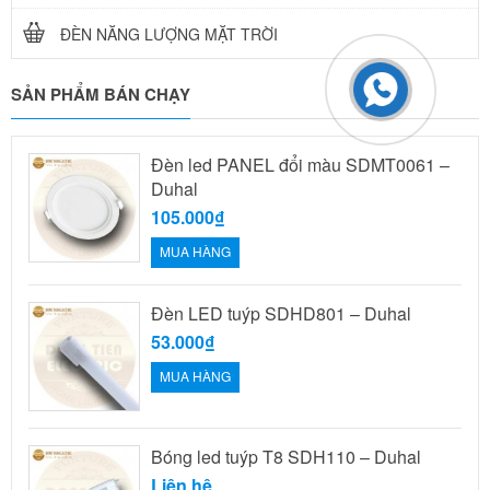
ĐÈN NĂNG LƯỢNG MẶT TRỜI
SẢN PHẨM BÁN CHẠY
Đèn led PANEL đổi màu SDMT0061 –
Duhal
105.000₫
MUA HÀNG
Đèn LED tuýp SDHD801 – Duhal
53.000₫
MUA HÀNG
Bóng led tuýp T8 SDH110 – Duhal
Liên hệ