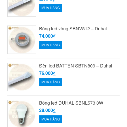
MUA HÀNG
Bóng led vòng SBNV812 – Duhal
74.000₫
MUA HÀNG
Đèn led BATTEN SBTN809 – Duhal
76.000₫
MUA HÀNG
Bóng led DUHAL SBNL573 3W
28.000₫
MUA HÀNG