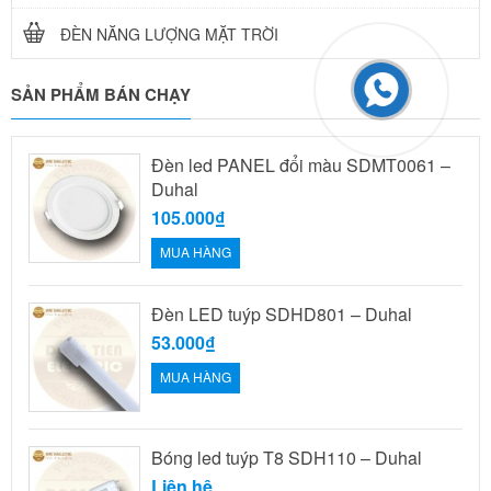
ĐÈN NĂNG LƯỢNG MẶT TRỜI
SẢN PHẨM BÁN CHẠY
Đèn led PANEL đổi màu SDMT0061 –
Duhal
105.000₫
MUA HÀNG
Đèn LED tuýp SDHD801 – Duhal
53.000₫
MUA HÀNG
Bóng led tuýp T8 SDH110 – Duhal
Liên hệ