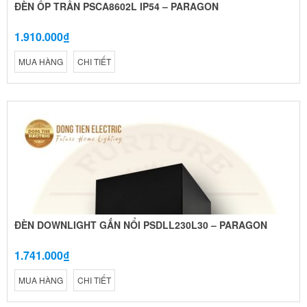
ĐÈN ỐP TRẦN PSCA8602L IP54 – PARAGON
1.910.000₫
MUA HÀNG
CHI TIẾT
ĐÈN DOWNLIGHT GẮN NỔI PSDLL230L30 – PARAGON
1.741.000₫
MUA HÀNG
CHI TIẾT