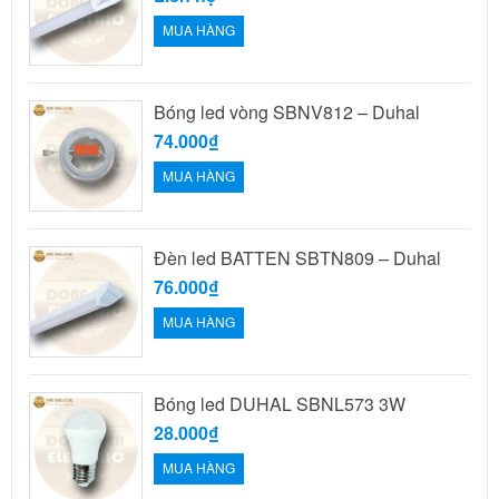
MUA HÀNG
Bóng led vòng SBNV812 – Duhal
74.000₫
MUA HÀNG
Đèn led BATTEN SBTN809 – Duhal
76.000₫
MUA HÀNG
Bóng led DUHAL SBNL573 3W
28.000₫
MUA HÀNG