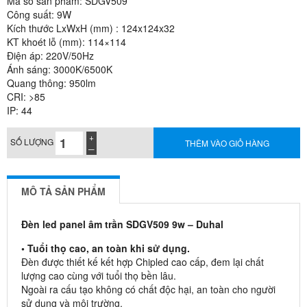
Mã số sản phẩm: SDGV509
Công suất: 9W
Kích thước LxWxH (mm) : 124x124x32
KT khoét lỗ (mm): 114×114
Điện áp: 220V/50Hz
Ánh sáng: 3000K/6500K
Quang thông: 950lm
CRI: >85
IP: 44
SỐ LƯỢNG
THÊM VÀO GIỎ HÀNG
MÔ TẢ SẢN PHẨM
Đèn led panel âm trần SDGV509 9w – Duhal
• Tuổi thọ cao, an toàn khi sử dụng.
Đèn được thiết kế kết hợp Chipled cao cấp, đem lại chất
lượng cao cùng với tuổi thọ bền lâu.
Ngoài ra cấu tạo không có chất độc hại, an toàn cho người
sử dụng và môi trường.