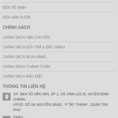
ĐÈN VỆ SINH
ĐÈN SÂN VƯỜN
CHÍNH SÁCH
CHÍNH SÁCH VẬN CHUYỂN
CHÍNH SÁCH ĐỔI TRẢ & BẢO HÀNH
CHÍNH SÁCH MUA HÀNG
CHÍNH SÁCH THANH TOÁN
CHÍNH SÁCH BẢO MẬT
THÔNG TIN LIÊN HỆ
VP: B8/8 VÕ VĂN VÂN, ẤP 2, XÃ VĨNH LỘC B, HUYỆN BÌNH
CHÁNH.
VPGD: SỐ 2A NGUYỄN SÁNG , P TÂY THẠNH , QUẬN TÂN
PHÚ.
EMAIL: