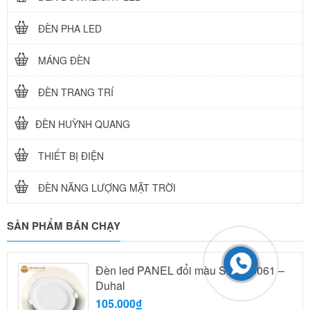
ĐÈN PHA LED
MÁNG ĐÈN
ĐÈN TRANG TRÍ
ĐÈN HUỲNH QUANG
THIẾT BỊ ĐIỆN
ĐÈN NĂNG LƯỢNG MẶT TRỜI
SẢN PHẨM BÁN CHẠY
Đèn led PANEL đổi màu SDMT0061 –
Duhal
105.000₫