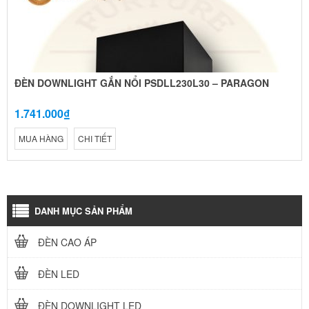
ĐÈN DOWNLIGHT GẮN NỔI PSDLL230L30 – PARAGON
1.741.000₫
MUA HÀNG
CHI TIẾT
DANH MỤC SẢN PHẨM
ĐÈN CAO ÁP
ĐÈN LED
ĐÈN DOWNLIGHT LED