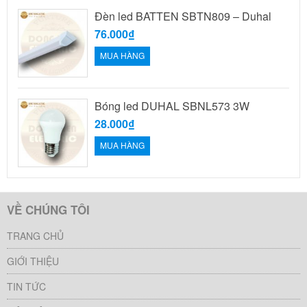
Đèn led BATTEN SBTN809 – Duhal
76.000₫
MUA HÀNG
Bóng led DUHAL SBNL573 3W
28.000₫
MUA HÀNG
VỀ CHÚNG TÔI
TRANG CHỦ
GIỚI THIỆU
TIN TỨC