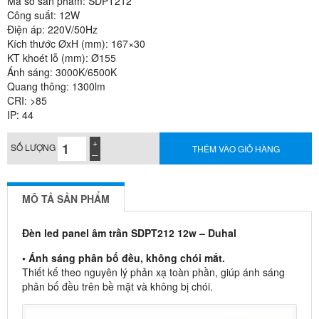
Mã số sản phẩm: SDPT212
Công suất: 12W
Điện áp: 220V/50Hz
Kích thước ØxH (mm): 167×30
KT khoét lỗ (mm): Ø155
Ánh sáng: 3000K/6500K
Quang thông: 1300lm
CRI: >85
IP: 44
SỐ LƯỢNG
THÊM VÀO GIỎ HÀNG
MÔ TẢ SẢN PHẨM
Đèn led panel âm trần SDPT212 12w – Duhal
• Ánh sáng phân bố đều, không chói mắt.
Thiết kế theo nguyên lý phản xạ toàn phần, giúp ánh sáng
phân bố đều trên bề mặt và không bị chói.