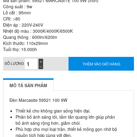
Mã sản phẩm: 59521 MARCASITE 100 9W (tròn)
Công suất : 9w
Lỗ cắt : 95mm
CRI: >80
Điện áp : 220V-240V
Nhiệt độ màu : 3000K/4000K/6500K
Quang thông : 600lm/620lm
Kích thước: 110x29mm
Tuổi thọ: 15.000h
SỐ LƯỢNG
THÊM VÀO GIỎ HÀNG
MÔ TẢ SẢN PHẨM
Đèn Marcasite 59521 100 9W
Thiết kế cho không gian sống hiện đại.
Phân bố ánh sáng tối, tấm tản quang lớn giúp phân
bố ánh sáng rộng hơn, giảm chói.
Phù hợp cho mọi loại trần, thiết kế mỏng gọn nhờ bộ
nguồn tích hợp cùng với đèn.