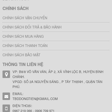
CHÍNH SÁCH
CHÍNH SÁCH VẬN CHUYỂN
CHÍNH SÁCH ĐỔI TRẢ & BẢO HÀNH
CHÍNH SÁCH MUA HÀNG
CHÍNH SÁCH THANH TOÁN
CHÍNH SÁCH BẢO MẬT
THÔNG TIN LIÊN HỆ
VP: B8/8 VÕ VĂN VÂN, ẤP 2, XÃ VĨNH LỘC B, HUYỆN BÌNH
CHÁNH.
VPGD: SỐ 2A NGUYỄN SÁNG , P TÂY THẠNH , QUẬN TÂN
PHÚ.
EMAIL:
TBDDONGTIEN@GMAIL.COM
ĐIỆN THOẠI:
0967 219 066 - 0906 709 971