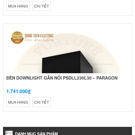
MUA HÀNG
CHI TIẾT
ĐÈN DOWNLIGHT GẮN NỔI PSDLL230L30 – PARAGON
1.741.000₫
MUA HÀNG
CHI TIẾT
DANH MỤC SẢN PHẨM