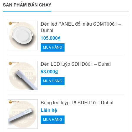
SẢN PHẨM BÁN CHẠY
Đèn led PANEL đổi màu SDMT0061 –
Duhal
105.000₫
MUA HÀNG
Đèn LED tuýp SDHD801 – Duhal
53.000₫
MUA HÀNG
Bóng led tuýp T8 SDH110 – Duhal
Liên hệ
MUA HÀNG