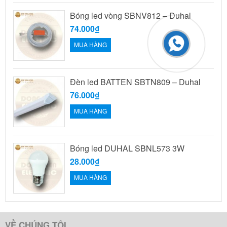
Bóng led vòng SBNV812 – Duhal
74.000₫
MUA HÀNG
Đèn led BATTEN SBTN809 – Duhal
76.000₫
MUA HÀNG
Bóng led DUHAL SBNL573 3W
28.000₫
MUA HÀNG
VỀ CHÚNG TÔI