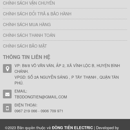
CHÍNH SÁCH VẬN CHUYỂN
CHÍNH SÁCH ĐỔI TRẢ & BẢO HÀNH
CHÍNH SÁCH MUA HÀNG
CHÍNH SÁCH THANH TOÁN
CHÍNH SÁCH BẢO MẬT
THÔNG TIN LIÊN HỆ
VP: B8/8 VÕ VĂN VÂN, ẤP 2, XÃ VĨNH LỘC B, HUYỆN BÌNH
CHÁNH.
VPGD: SỐ 2A NGUYỄN SÁNG , P TÂY THẠNH , QUẬN TÂN
PHÚ.
EMAIL:
TBDDONGTIEN@GMAIL.COM
ĐIỆN THOẠI:
0967 219 066 - 0906 709 971
©2023 Bản quyền thuộc về
ĐỒNG TIẾN ELECTRIC
| Developed by