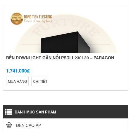
ĐÈN DOWNLIGHT GẮN NỔI PSDLL230L30 – PARAGON
1.741.000₫
MUA HÀNG
CHI TIẾT
DANH MỤC SẢN PHẨM
ĐÈN CAO ÁP