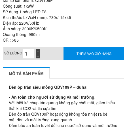
Mã số sản phẩm: QDV109P
Công suất: 1x9W
Sử dụng 1 bóng LED T8
Kích thước LxWxH (mm): 730x115x45
Điện áp: 220V/50Hz
Ánh sáng: 3000K/6500K
Quang thông: 980lm
CRI: >85
SỐ LƯỢNG
THÊM VÀO GIỎ HÀNG
MÔ TẢ SẢN PHẨM
Đèn ốp trần siêu mỏng QDV109P – duhal
• An toàn cho người sử dụng và môi trường.
Với thiết kế chụp tán quang không gây chói mắt, giảm thiểu
thải khí CO2 và tia cực tím.
Đèn ốp trần QDV109P hoạt động không tỏa nhiệt ra bề
mặt đèn và môi trường xung quanh.
Đảm bảo an toàn tuyệt đối cho người sử dụng và môi trường