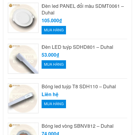
Đèn led PANEL đổi màu SDMT0061 –
Duhal
105.000₫
MUA HÀNG
Đèn LED tuýp SDHD801 – Duhal
53.000₫
MUA HÀNG
Bóng led tuýp T8 SDH110 – Duhal
Liên hệ
MUA HÀNG
Bóng led vòng SBNV812 – Duhal
74.000₫