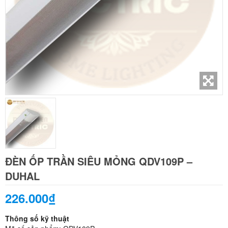
ĐÈN ỐP TRẦN SIÊU MỎNG QDV109P –
DUHAL
226.000₫
Thông số kỹ thuật