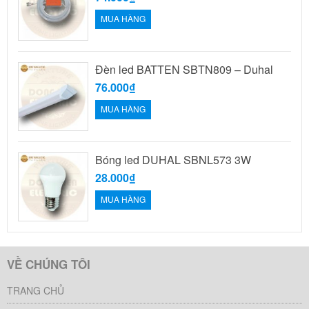
MUA HÀNG
Đèn led BATTEN SBTN809 – Duhal
76.000₫
MUA HÀNG
Bóng led DUHAL SBNL573 3W
28.000₫
MUA HÀNG
VỀ CHÚNG TÔI
TRANG CHỦ